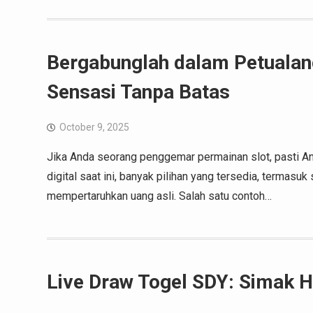
Bergabunglah dalam Petualan
Sensasi Tanpa Batas
October 9, 2025
Jika Anda seorang penggemar permainan slot, pasti And
digital saat ini, banyak pilihan yang tersedia, terma
mempertaruhkan uang asli. Salah satu contoh…
Live Draw Togel SDY: Simak H