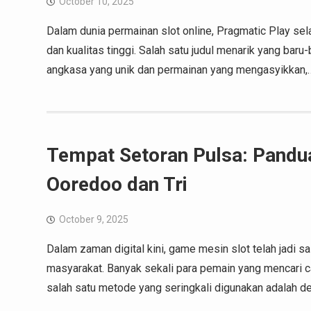
October 10, 2025
Dalam dunia permainan slot online, Pragmatic Play se
dan kualitas tinggi. Salah satu judul menarik yang bar
angkasa yang unik dan permainan yang mengasyikkan,
Tempat Setoran Pulsa: Pandua
Ooredoo dan Tri
October 9, 2025
Dalam zaman digital kini, game mesin slot telah jadi s
masyarakat. Banyak sekali para pemain yang mencari 
salah satu metode yang seringkali digunakan adalah 