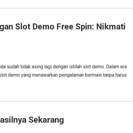
gan Slot Demo Free Spin: Nikmati
a sudah tidak asing lagi dengan istilah slot demo. Dalam era
suk slot demo yang menawarkan pengalaman bermain tanpa harus
asilnya Sekarang