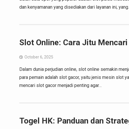
dan kenyamanan yang disediakan dari layanan ini, yang
Slot Online: Cara Jitu Mencari
October 6, 2025
Dalam dunia perjudian online, slot online semakin menjad
para pemain adalah slot gacor, yaitu jenis mesin slo
mencari slot gacor menjadi penting agar…
Togel HK: Panduan dan Strat