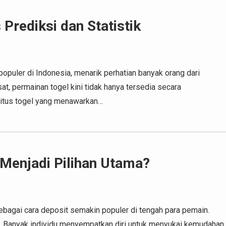
 Prediksi dan Statistik
populer di Indonesia, menarik perhatian banyak orang dari
, permainan togel kini tidak hanya tersedia secara
 situs togel yang menawarkan…
 Menjadi Pilihan Utama?
ebagai cara deposit semakin populer di tengah para pemain.
at. Banyak individu menyempatkan diri untuk menyukai kemudahan