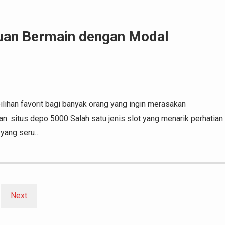
ruan Bermain dengan Modal
ilihan favorit bagi banyak orang yang ingin merasakan
 situs depo 5000 Salah satu jenis slot yang menarik perhatian
 yang seru…
Next