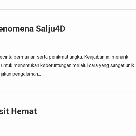
henomena Salju4D
ecinta permainan serta penikmat angka. Keajaiban ini menarik
untuk menentukan keberuntungan melalui cara yang sangat unik.
anjikan pengalaman…
sit Hemat