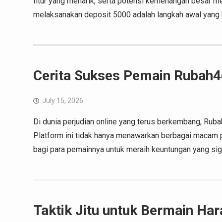
fitur yang menarik, serta potensi kemenangan besar me
melaksanakan deposit 5000 adalah langkah awal yang 
Cerita Sukses Pemain Rubah4d
July 15, 2026
Di dunia perjudian online yang terus berkembang, Ruba
Platform ini tidak hanya menawarkan berbagai macam 
bagi para pemainnya untuk meraih keuntungan yang sig
Taktik Jitu untuk Bermain Ha