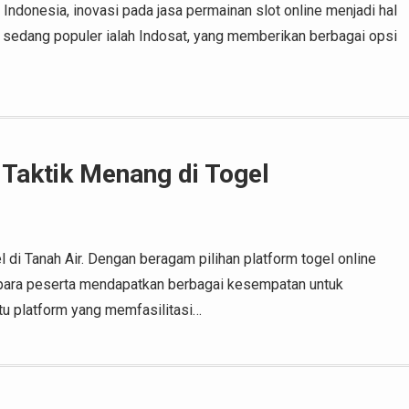
 Indonesia, inovasi pada jasa permainan slot online menjadi hal
g sedang populer ialah Indosat, yang memberikan berbagai opsi
Taktik Menang di Togel
di Tanah Air. Dengan beragam pilihan platform togel online
, para peserta mendapatkan berbagai kesempatan untuk
u platform yang memfasilitasi…