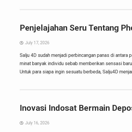
Penjelajahan Seru Tentang P
July 17, 2026
Salju 4D sudah menjadi perbincangan panas di antara p
minat banyak individu sebab memberikan sensasi baru 
Untuk para siapa ingin sesuatu berbeda, Salju4D menj
Inovasi Indosat Bermain Depo
July 16, 2026