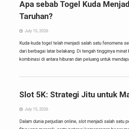
Apa sebab Togel Kuda Menjad
Taruhan?
July 15, 2026
Kuda-kuda togel telah menjadi salah satu fenomena seru
dari berbagai latar belakang. Di tengah tingginya mina
kombinasi di antara hiburan dan peluang untuk mendapa
Slot 5K: Strategi Jitu untuk 
July 15, 2026
Dalam dunia perjudian online, slot menjadi salah satu p