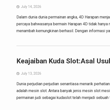
July 14, 2026
Dalam dunia dunia permainan angka, 4D Harapan menjad
percaya bahwasanya bermain Harapan 4D tidak hanya na
menambah kemungkinan berhasil. Dengan informasi y
Keajaiban Kuda Slot:Asal Us
July 13, 2026
Dunia perjudian perjudian senantiasa menarik perhati
adalah mesin slot. Antara banyak jenis mesin slot mesin
permainan judi sebagai kudaslot telah menjadi sebua