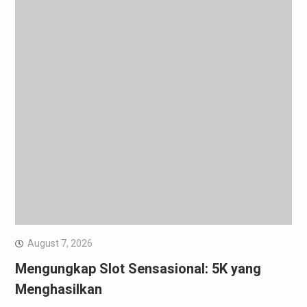
August 7, 2026
Mengungkap Slot Sensasional: 5K yang
Menghasilkan