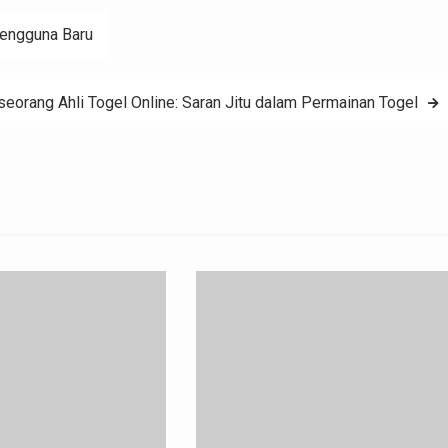
Pengguna Baru
seorang Ahli Togel Online: Saran Jitu dalam Permainan Togel