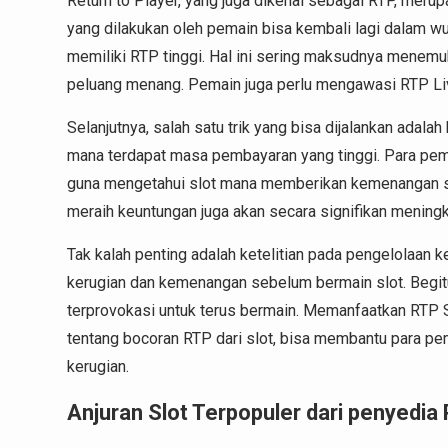
Return to Player, yang juga dikenal sebagai RTP, mer
yang dilakukan oleh pemain bisa kembali lagi dalam w
memiliki RTP tinggi. Hal ini sering maksudnya menemu
peluang menang. Pemain juga perlu mengawasi RTP Live 
Selanjutnya, salah satu trik yang bisa dijalankan adalah
mana terdapat masa pembayaran yang tinggi. Para pemai
guna mengetahui slot mana memberikan kemenangan sign
meraih keuntungan juga akan secara signifikan meningk
Tak kalah penting adalah ketelitian pada pengelolaan
kerugian dan kemenangan sebelum bermain slot. Begitu
terprovokasi untuk terus bermain. Memanfaatkan RTP S
tentang bocoran RTP dari slot, bisa membantu para 
kerugian.
Anjuran Slot Terpopuler dari penyedia