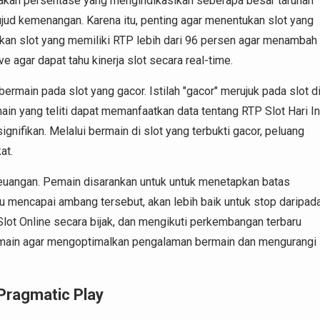
upakan persentase yang mengindikasikan seberapa besar taruhan
ujud kemenangan. Karena itu, penting agar menentukan slot yang
kan slot yang memiliki RTP lebih dari 96 persen agar menambah
agar dapat tahu kinerja slot secara real-time.
 bermain pada slot yang gacor. Istilah "gacor" merujuk pada slot d
n yang teliti dapat memanfaatkan data tentang RTP Slot Hari In
ifikan. Melalui bermain di slot yang terbukti gacor, peluang
at.
 keuangan. Pemain disarankan untuk untuk menetapkan batas
 mencapai ambang tersebut, akan lebih baik untuk stop daripad
lot Online secara bijak, dan mengikuti perkembangan terbaru
pemain agar mengoptimalkan pengalaman bermain dan mengurangi
 Pragmatic Play