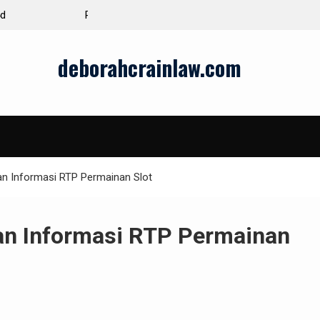
ermainan dengan
Togel Hongkong: Fakta Menarik dan Strategi Su
Memainkan
deborahcrainlaw.com
n Informasi RTP Permainan Slot
n Informasi RTP Permainan