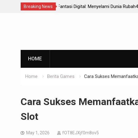
 Dunia Rubah4d
Permainan Poker Online: Mengerti P
Breaking News
IDN Play
Skip
to
content
HOME
Home
Berita Games
Cara Sukses Memanfaatka
Cara Sukses Memanfaatka
Slot
May 1, 2026
fOT8EJXjf0m8ov5