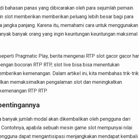
jadi bahasan panas yang dibicarakan oleh para sejumlah pemain.
n slot memberikan memberikan peluang lebih besar bagi para
jangka panjang. Karena itu, memahami cara untuk menggunakan
anyak banyak orang yang ingin keuntungan keuntungan maksimal
eperti Pragmatic Play, berita mengenai RTP slot gacor gacor har
ngan bocoran RTP RTP, slot live bisa bisa menentukan
emberikan kemenangan. Dalam artikel ini, kita membahas trik-trik
alkan memaksimalkan pengalaman slot dan meningkatkan
 kemenangan RTP RTP.
epentingannya
a banyak jumlah modal akan dikembalikan oleh pengguna dari
ot. Contohnya, apabila sebuah mesin game slot mempunyai nilai
, pengguna dapat mengantisipasi menjangkakan mendapat kembali