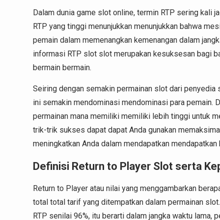
Dalam dunia game slot online, termin RTP sering kali 
RTP yang tinggi menunjukkan menunjukkan bahwa mesi
pemain dalam memenangkan kemenangan dalam jangka 
informasi RTP slot slot merupakan kesuksesan bagi b
bermain bermain.
Seiring dengan semakin permainan slot dari penyedia s
ini semakin mendominasi mendominasi para pemain. De
permainan mana memiliki memiliki lebih tinggi untuk m
trik-trik sukses dapat dapat Anda gunakan memaksim
meningkatkan Anda dalam mendapatkan mendapatkan
Definisi Return to Player Slot serta K
Return to Player atau nilai yang menggambarkan berap
total total tarif yang ditempatkan dalam permainan sl
RTP senilai 96%, itu berarti dalam jangka waktu lama