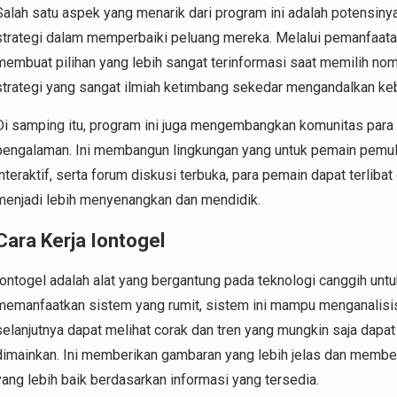
Salah satu aspek yang menarik dari program ini adalah potensin
strategi dalam memperbaiki peluang mereka. Melalui pemanfaatan 
membuat pilihan yang lebih sangat terinformasi saat memilih nomo
strategi yang sangat ilmiah ketimbang sekedar mengandalkan ke
Di samping itu, program ini juga mengembangkan komunitas para p
pengalaman. Ini membangun lingkungan yang untuk pemain pemula
interaktif, serta forum diskusi terbuka, para pemain dapat terliba
menjadi lebih menyenangkan dan mendidik.
Cara Kerja Iontogel
Iontogel adalah alat yang bergantung pada teknologi canggih u
memanfaatkan sistem yang rumit, sistem ini mampu menganalisis 
selanjutnya dapat melihat corak dan tren yang mungkin saja da
dimainkan. Ini memberikan gambaran yang lebih jelas dan membe
yang lebih baik berdasarkan informasi yang tersedia.