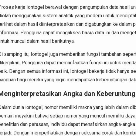
Proses kerja Iontogel berawal dengan pengumpulan data hasil und
diolah menggunakan sistem analitik yang modern untuk menciptak
terlihat dalam hasil diinterpretasikan dan digabungkan ke dalam
informasi. Pengguna dapat mengakses basis data ini dan menge
untuk muncul dalam hasil berikutnya.
Di samping itu, Iontogel juga memberikan fungsi tambahan seperti
dikerjakan. Pengguna dapat memanfaatkan fungsi ini untuk mend
baik. Dengan semua informasi ini, Iontogel bekerja tidak hanya s
panduan bagi mereka yang ingin mendapatkan keberuntungan dal
Menginterpretasikan Angka dan Keberuntung
Dalam dunia iontogel, nomor memiliki makna yang lebih dalam di
pemain meyakini bahwa setiap nomor yang muncul memiliki day
penelitian dan perasaan, individu dapat menafsirkan angka-angka
terjadi. Dengan memperhatikan dengan seksama corak dan kombi