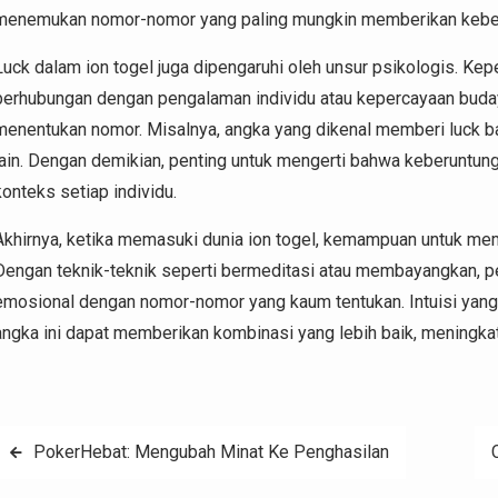
menemukan nomor-nomor yang paling mungkin memberikan kebe
Luck dalam ion togel juga dipengaruhi oleh unsur psikologis. Kep
berhubungan dengan pengalaman individu atau kepercayaan buda
menentukan nomor. Misalnya, angka yang dikenal memberi luck b
lain. Dengan demikian, penting untuk mengerti bahwa keberuntung
konteks setiap individu.
Akhirnya, ketika memasuki dunia ion togel, kemampuan untuk mem
Dengan teknik-teknik seperti bermeditasi atau membayangkan, pe
emosional dengan nomor-nomor yang kaum tentukan. Intuisi yang d
angka ini dapat memberikan kombinasi yang lebih baik, meningka
Post
PokerHebat: Mengubah Minat Ke Penghasilan
navigation