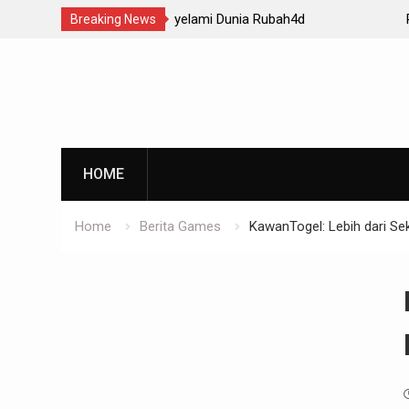
 Dunia Rubah4d
Permainan Poker Online: Mengerti P
Breaking News
IDN Play
Skip
to
content
HOME
Home
Berita Games
KawanTogel: Lebih dari Sek