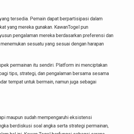
ang tersedia. Pemain dapat berpartisipasi dalam
ngkat yang mereka gunakan. KawanTogel pun
nyusun pengalaman mereka berdasarkan preferensi dan
apat menemukan sesuatu yang sesuai dengan harapan
ek permainan itu sendiri. Platform ini menciptakan
bagi tips, strategi, dan pengalaman bersama sesama
adar tempat untuk bermain, namun juga sebagai
etapi maupun sudah mempengaruhi eksistensi
gka berdiskusi soal angka serta strategi permainan,