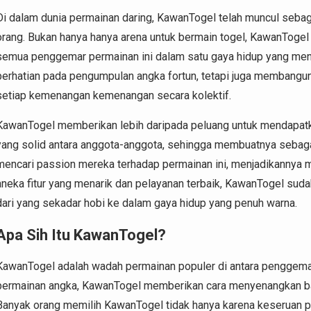
Di dalam dunia permainan daring, KawanTogel telah muncul sebag
orang. Bukan hanya hanya arena untuk bermain togel, KawanTog
semua penggemar permainan ini dalam satu gaya hidup yang mena
perhatian pada pengumpulan angka fortun, tetapi juga membangun
setiap kemenangan kemenangan secara kolektif.
KawanTogel memberikan lebih daripada peluang untuk mendapatka
yang solid antara anggota-anggota, sehingga membuatnya sebaga
mencari passion mereka terhadap permainan ini, menjadikannya me
aneka fitur yang menarik dan pelayanan terbaik, KawanTogel suda
dari yang sekadar hobi ke dalam gaya hidup yang penuh warna.
Apa Sih Itu KawanTogel?
KawanTogel adalah wadah permainan populer di antara penggemar
permainan angka, KawanTogel memberikan cara menyenangkan b
Banyak orang memilih KawanTogel tidak hanya karena keseruan p