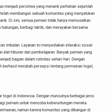
ai menjadi peristiwa yang menarik perhatian sejumlah
el telah membangun sebuah komunitas yang menyatukan
rik. Di sini, semua pemain tidak hanya memusatkan
 hubungan, berbagi taktik, dan merayakan bersama
n imbalan. Layanan ini menyediakan interaksi sosial
i alat hiburan dan pembelajaran. Banyak pemain yang
njadi bagian dalam rutinitas sehari-hari. Dengan
h berhasil merubah persepsi tentang permainan togel,
 togel di Indonesia. Dengan munculnya berbagai jenis
agi pemain untuk mencoba keberuntungan mereka.
ermainan, namun karena komunitas yang dibangun di