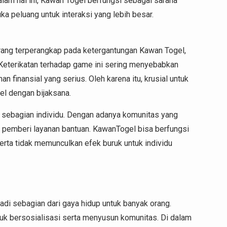
lam hal ini, Kawan Togel berfungsi sebagai sarana
 peluang untuk interaksi yang lebih besar.
orang terperangkap pada ketergantungan Kawan Togel,
 Keterikatan terhadap game ini sering menyebabkan
finansial yang serius. Oleh karena itu, krusial untuk
l dengan bijaksana.
uk sebagian individu. Dengan adanya komunitas yang
 pemberi layanan bantuan. KawanTogel bisa berfungsi
erta tidak memunculkan efek buruk untuk individu
di sebagian dari gaya hidup untuk banyak orang.
tuk bersosialisasi serta menyusun komunitas. Di dalam