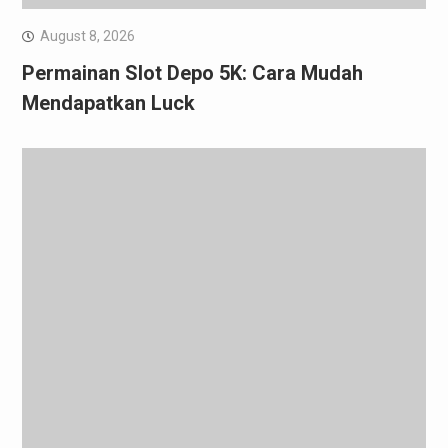
August 8, 2026
Permainan Slot Depo 5K: Cara Mudah
Mendapatkan Luck