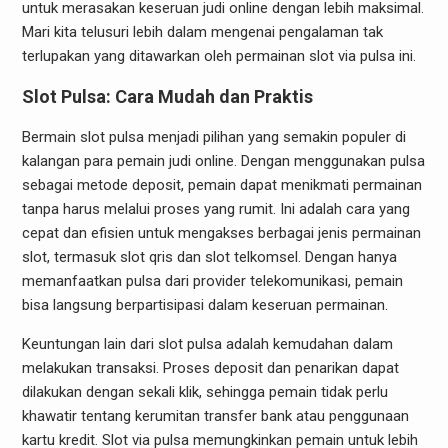
untuk merasakan keseruan judi online dengan lebih maksimal.
Mari kita telusuri lebih dalam mengenai pengalaman tak
terlupakan yang ditawarkan oleh permainan slot via pulsa ini.
Slot Pulsa: Cara Mudah dan Praktis
Bermain slot pulsa menjadi pilihan yang semakin populer di
kalangan para pemain judi online. Dengan menggunakan pulsa
sebagai metode deposit, pemain dapat menikmati permainan
tanpa harus melalui proses yang rumit. Ini adalah cara yang
cepat dan efisien untuk mengakses berbagai jenis permainan
slot, termasuk slot qris dan slot telkomsel. Dengan hanya
memanfaatkan pulsa dari provider telekomunikasi, pemain
bisa langsung berpartisipasi dalam keseruan permainan.
Keuntungan lain dari slot pulsa adalah kemudahan dalam
melakukan transaksi. Proses deposit dan penarikan dapat
dilakukan dengan sekali klik, sehingga pemain tidak perlu
khawatir tentang kerumitan transfer bank atau penggunaan
kartu kredit. Slot via pulsa memungkinkan pemain untuk lebih