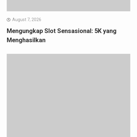
August 7, 2026
Mengungkap Slot Sensasional: 5K yang
Menghasilkan