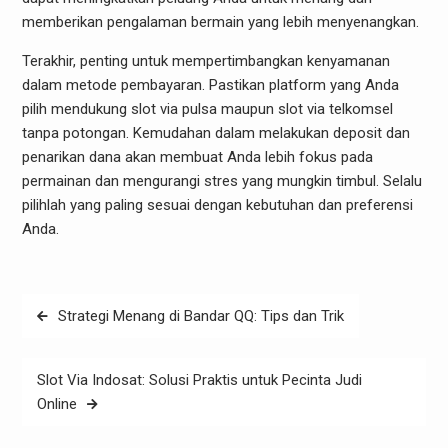
memberikan pengalaman bermain yang lebih menyenangkan.
Terakhir, penting untuk mempertimbangkan kenyamanan
dalam metode pembayaran. Pastikan platform yang Anda
pilih mendukung slot via pulsa maupun slot via telkomsel
tanpa potongan. Kemudahan dalam melakukan deposit dan
penarikan dana akan membuat Anda lebih fokus pada
permainan dan mengurangi stres yang mungkin timbul. Selalu
pilihlah yang paling sesuai dengan kebutuhan dan preferensi
Anda.
Post
Strategi Menang di Bandar QQ: Tips dan Trik
navigation
Slot Via Indosat: Solusi Praktis untuk Pecinta Judi
Online