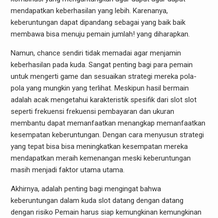
mendapatkan keberhasilan yang lebih. Karenanya,
keberuntungan dapat dipandang sebagai yang baik baik
membawa bisa menuju pemain jumlah! yang diharapkan.
Namun, chance sendiri tidak memadai agar menjamin
keberhasilan pada kuda. Sangat penting bagi para pemain
untuk mengerti game dan sesuaikan strategi mereka pola-
pola yang mungkin yang terlihat. Meskipun hasil bermain
adalah acak mengetahui karakteristik spesifik dari slot slot
seperti frekuensi frekuensi pembayaran dan ukuran
membantu dapat memanfaatkan menangkap memanfaatkan
kesempatan keberuntungan. Dengan cara menyusun strategi
yang tepat bisa bisa meningkatkan kesempatan mereka
mendapatkan meraih kemenangan meski keberuntungan
masih menjadi faktor utama utama.
Akhirnya, adalah penting bagi mengingat bahwa
keberuntungan dalam kuda slot datang dengan datang
dengan risiko Pemain harus siap kemungkinan kemungkinan