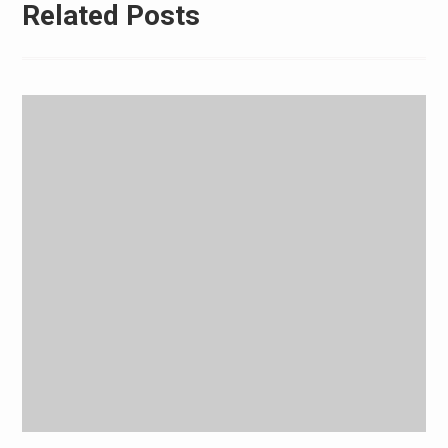
Related Posts