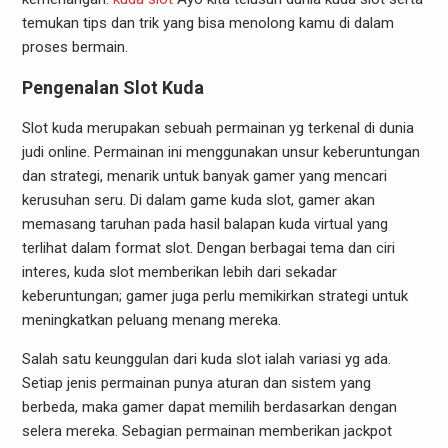
temukan tips dan trik yang bisa menolong kamu di dalam
proses bermain.
Pengenalan Slot Kuda
Slot kuda merupakan sebuah permainan yg terkenal di dunia
judi online. Permainan ini menggunakan unsur keberuntungan
dan strategi, menarik untuk banyak gamer yang mencari
kerusuhan seru. Di dalam game kuda slot, gamer akan
memasang taruhan pada hasil balapan kuda virtual yang
terlihat dalam format slot. Dengan berbagai tema dan ciri
interes, kuda slot memberikan lebih dari sekadar
keberuntungan; gamer juga perlu memikirkan strategi untuk
meningkatkan peluang menang mereka.
Salah satu keunggulan dari kuda slot ialah variasi yg ada.
Setiap jenis permainan punya aturan dan sistem yang
berbeda, maka gamer dapat memilih berdasarkan dengan
selera mereka. Sebagian permainan memberikan jackpot