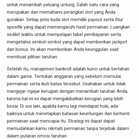
untuk menambah peluang untung. Salah satu cara yang
merupakan dari memahami perangkat slot yang Anda
gunakan. Setiap jenis kuda slot memiliki payout serta fitur
spesifik yang dapat memengaruhi hasil permainan. Luangkan
sedikit waktu untuk mempelajari tabel pembayaran serta
mengetahui simbol-simbol yang dapat memberikan jackpot
dan bonus. Ini akan memberikan Anda keunggulan saat
membuat pilihan taruhan.
Setelah itu, manajemen bankroll adalah kunci untuk bertahan
dalam game. Tentukan anggaran yang sebelum memulai
permainan serta ikuti batas tersebut. Usahakan untuk tidak
mengejar-ngejar kerugian dengan menambah taruhan Anda,
karena hal ini ini dapat mengakibatkan kerugian yang lebih
besar. Di sisi lain, apabila kamu lagi mendapat hoki, ada
baiknya untuk menetapkan batasan keuntungan dan berhenti
permainan saat mencapai itu. Strategi ini dapat dapat
memudahkan kamu nikmati permainan tanpa terjebak dalam
dalam putaran emosi taruhan.