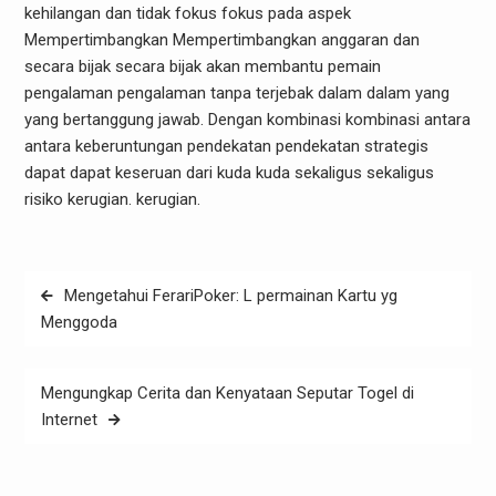
kehilangan dan tidak fokus fokus pada aspek
Mempertimbangkan Mempertimbangkan anggaran dan
secara bijak secara bijak akan membantu pemain
pengalaman pengalaman tanpa terjebak dalam dalam yang
yang bertanggung jawab. Dengan kombinasi kombinasi antara
antara keberuntungan pendekatan pendekatan strategis
dapat dapat keseruan dari kuda kuda sekaligus sekaligus
risiko kerugian. kerugian.
Post
Mengetahui FerariPoker: L permainan Kartu yg
navigation
Menggoda
Mengungkap Cerita dan Kenyataan Seputar Togel di
Internet