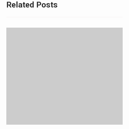
Related Posts