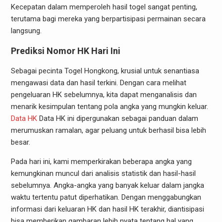
Kecepatan dalam memperoleh hasil togel sangat penting,
terutama bagi mereka yang berpartisipasi permainan secara
langsung.
Prediksi Nomor HK Hari Ini
Sebagai pecinta Togel Hongkong, krusial untuk senantiasa
mengawasi data dan hasil terkini. Dengan cara melihat
pengeluaran HK sebelumnya, kita dapat menganalisis dan
menarik kesimpulan tentang pola angka yang mungkin keluar.
Data HK
Data HK ini dipergunakan sebagai panduan dalam
merumuskan ramalan, agar peluang untuk berhasil bisa lebih
besar.
Pada hari ini, kami memperkirakan beberapa angka yang
kemungkinan muncul dari analisis statistik dan hasil-hasil
sebelumnya. Angka-angka yang banyak keluar dalam jangka
waktu tertentu patut diperhatikan. Dengan menggabungkan
informasi dari keluaran HK dan hasil HK terakhir, diantisipasi
bisa memberikan gambaran lebih nyata tentang hal yang