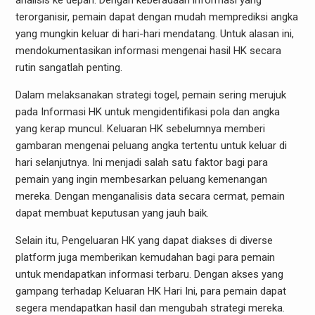
analisis ke depan. Dengan keberadaan informasi yang
terorganisir, pemain dapat dengan mudah memprediksi angka
yang mungkin keluar di hari-hari mendatang. Untuk alasan ini,
mendokumentasikan informasi mengenai hasil HK secara
rutin sangatlah penting.
Dalam melaksanakan strategi togel, pemain sering merujuk
pada Informasi HK untuk mengidentifikasi pola dan angka
yang kerap muncul. Keluaran HK sebelumnya memberi
gambaran mengenai peluang angka tertentu untuk keluar di
hari selanjutnya. Ini menjadi salah satu faktor bagi para
pemain yang ingin membesarkan peluang kemenangan
mereka. Dengan menganalisis data secara cermat, pemain
dapat membuat keputusan yang jauh baik.
Selain itu, Pengeluaran HK yang dapat diakses di diverse
platform juga memberikan kemudahan bagi para pemain
untuk mendapatkan informasi terbaru. Dengan akses yang
gampang terhadap Keluaran HK Hari Ini, para pemain dapat
segera mendapatkan hasil dan mengubah strategi mereka.