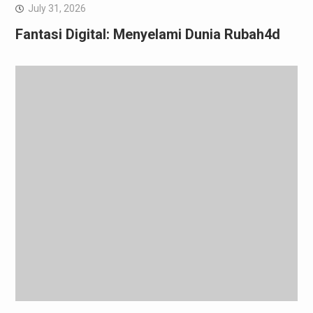
July 31, 2026
Fantasi Digital: Menyelami Dunia Rubah4d