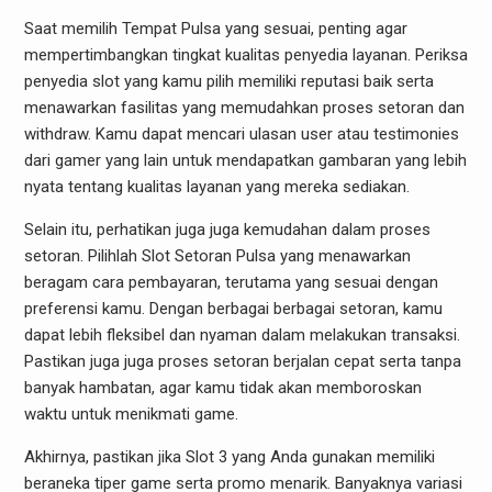
Saat memilih Tempat Pulsa yang sesuai, penting agar
mempertimbangkan tingkat kualitas penyedia layanan. Periksa
penyedia slot yang kamu pilih memiliki reputasi baik serta
menawarkan fasilitas yang memudahkan proses setoran dan
withdraw. Kamu dapat mencari ulasan user atau testimonies
dari gamer yang lain untuk mendapatkan gambaran yang lebih
nyata tentang kualitas layanan yang mereka sediakan.
Selain itu, perhatikan juga juga kemudahan dalam proses
setoran. Pilihlah Slot Setoran Pulsa yang menawarkan
beragam cara pembayaran, terutama yang sesuai dengan
preferensi kamu. Dengan berbagai berbagai setoran, kamu
dapat lebih fleksibel dan nyaman dalam melakukan transaksi.
Pastikan juga juga proses setoran berjalan cepat serta tanpa
banyak hambatan, agar kamu tidak akan memboroskan
waktu untuk menikmati game.
Akhirnya, pastikan jika Slot 3 yang Anda gunakan memiliki
beraneka tiper game serta promo menarik. Banyaknya variasi