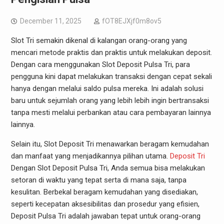
December 11, 2025
fOT8EJXjf0m8ov5
Slot Tri semakin dikenal di kalangan orang-orang yang
mencari metode praktis dan praktis untuk melakukan deposit.
Dengan cara menggunakan Slot Deposit Pulsa Tri, para
pengguna kini dapat melakukan transaksi dengan cepat sekali
hanya dengan melalui saldo pulsa mereka. Ini adalah solusi
baru untuk sejumlah orang yang lebih lebih ingin bertransaksi
tanpa mesti melalui perbankan atau cara pembayaran lainnya
lainnya.
Selain itu, Slot Deposit Tri menawarkan beragam kemudahan
dan manfaat yang menjadikannya pilihan utama.
Deposit Tri
Dengan Slot Deposit Pulsa Tri, Anda semua bisa melakukan
setoran di waktu yang tepat serta di mana saja, tanpa
kesulitan. Berbekal beragam kemudahan yang disediakan,
seperti kecepatan aksesibilitas dan prosedur yang efisien,
Deposit Pulsa Tri adalah jawaban tepat untuk orang-orang