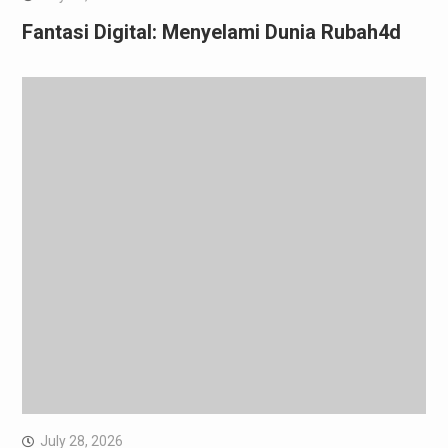
Fantasi Digital: Menyelami Dunia Rubah4d
July 28, 2026