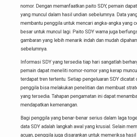
nomor. Dengan memanfaatkan paito SDY, pemain dapa
yang muncul dalam hasil undian sebelumnya. Data yang
membantu penggila untuk mencari angka-angka yang c
besar untuk muncul lagi. Paito SDY warna juga berfun
gambaran yang lebih menarik indah dan mudah dipaham
sebelumnya.
Informasi SDY yang tersedia tiap hari sangatlah berhar
pemain dapat meneliti nomor-nomor yang kerap muncul
terdapat tren tertentu. Setiap pengeluaran SDY dicata
penggila bisa melakukan penelitian dan membuat strat
yang tersedia. Tahapan pengamatan ini dapat menamba
mendapatkan kemenangan.
Bagi penggila yang benar-benar serius dalam laga tog
data SDY adalah langkah awal yang krusial. Selain me
acuan, penggila juga disarankan untuk memeriksa hasil 