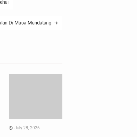
ahui
malan Di Masa Mendatang
July 28, 2026