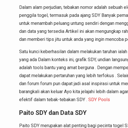
Dalam alam perjudian, tebakan nomor adalah sebuah e
penggila togel, termasuk pada ajang SDY Banyak pem
untuk menambah peluang untung sendiri dengan meng
dan data yang tersedia Artikel ini akan mengungkap rah
dan memberi tips jitu untuk anda yang ingin mencoba pe
Satu kunci keberhasilan dalam melakukan taruhan iala
yang ada Dalam konteks ini, grafik SDY, undian langsun
adalah tools bantu yang amat berguna . Dengan mempela
dapat melakukan pertaruhan yang lebih terfokus . Selain
dan forum forum pun dapat jadi asal inspirasi untuk 
barangkali akan keluar Ayo kita jelajahi lebih dalam aga
efektif dalam tebak-tebakan SDY .
SDY Pools
Paito SDY dan Data SDY
Paito SDY merupakan alat penting bagi pecinta togel 