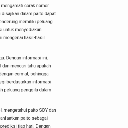
t mengamati corak nomor
 disajikan dalam paito dapat
enderung memiliki peluang
gsi untuk menyediakan
i mengenai hasil-hasil
ga. Dengan informasi ini,
 dan mencari tahu apakah
t dengan cermat, sehingga
egi berdasarkan informasi
h peluang penggila dalam
el, mengetahui paito SDY dan
manfaatkan paito sebagai
prediksi tiap hari. Dengan