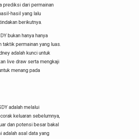
 prediksi dari permainan
asil-hasil yang lalu
indakan berikutnya.
 SDY bukan hanya hanya
 taktik permainan yang luas.
dney adalah kunci untuk
an live draw serta mengkaji
 untuk menang pada
DY adalah melalui
 corak keluaran sebelumnya,
ar dan potensi besar bakal
i adalah asal data yang