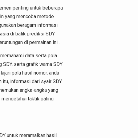
lemen penting untuk beberapa
ain yang mencoba metode
gunakan beragam informasi
asia di balik prediksi SDY
runtungan di permainan ini .
h memahami data serta pola
g SDY, serta grafik warna SDY
jari pola hasil nomor, anda
 itu, informasi dari syair SDY
menemukan angka-angka yang
r mengetahui taktik paling
SDY untuk meramalkan hasil