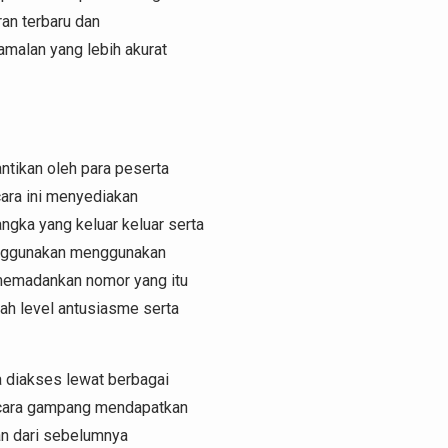
ran terbaru dan
malan yang lebih akurat
tikan oleh para peserta
cara ini menyediakan
gka yang keluar keluar serta
enggunakan menggunakan
 memadankan nomor yang itu
ah level antusiasme serta
a diakses lewat berbagai
ecara gampang mendapatkan
an dari sebelumnya