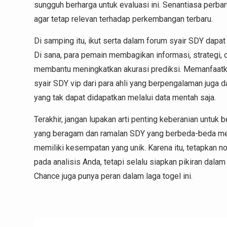
sungguh berharga untuk evaluasi ini. Senantiasa perba
agar tetap relevan terhadap perkembangan terbaru.
Di samping itu, ikut serta dalam forum syair SDY dapa
Di sana, para pemain membagikan informasi, strategi, da
membantu meningkatkan akurasi prediksi. Memanfaatka
syair SDY vip dari para ahli yang berpengalaman jug
yang tak dapat didapatkan melalui data mentah saja.
Terakhir, jangan lupakan arti penting keberanian untuk
yang beragam dan ramalan SDY yang berbeda-beda me
memiliki kesempatan yang unik. Karena itu, tetapkan 
pada analisis Anda, tetapi selalu siapkan pikiran dal
Chance juga punya peran dalam laga togel ini.