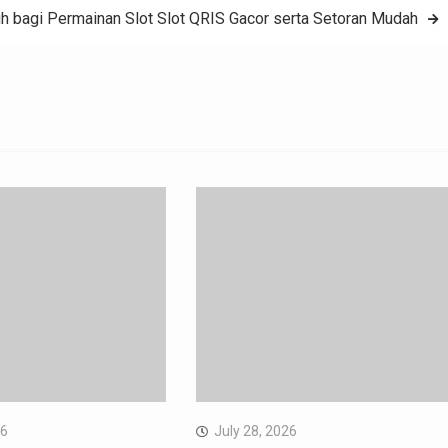
h bagi Permainan Slot Slot QRIS Gacor serta Setoran Mudah
26
July 28, 2026