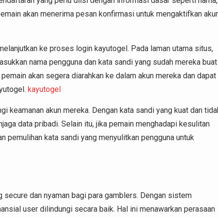
ndaftaran yang perlu diisi dengan informasi dasar seperti nama,
, pemain akan menerima pesan konfirmasi untuk mengaktifkan aku
 melanjutkan ke proses login kayutogel. Pada laman utama situs,
masukkan nama pengguna dan kata sandi yang sudah mereka buat
t, pemain akan segera diarahkan ke dalam akun mereka dan dapat
yutogel.
kayutogel
gi keamanan akun mereka. Dengan kata sandi yang kuat dan tida
 data pribadi. Selain itu, jika pemain menghadapi kesulitan
han pemulihan kata sandi yang menyulitkan pengguna untuk
 secure dan nyaman bagi para gamblers. Dengan sistem
nansial user dilindungi secara baik. Hal ini menawarkan perasaan