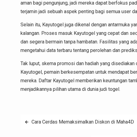
aman bagi pengunjung, jadi mereka dapat berfokus pa
terjamin jadi sebuah aspek penting bagi semua user 
Selain itu, Kayutogel juga dikenal dengan antarmuka 
kalangan. Proses masuk Kayutogel yang cepat dan se
dan segera bermain tanpa hambatan. Fasilitas yang a
mengetahui data terbaru tentang perolehan dan prediks
Tak luput, skema promosi dan hadiah yang disediakan ole
Kayutogel, pemain berkesempatan untuk mendapat b
mereka. Daftar Kayutogel memberikan keuntungan tamba
menjadikannya pilihan utama di dunia judi togel.
Post
Cara Cerdas Memaksimalkan Diskon di Maha4D
navigation