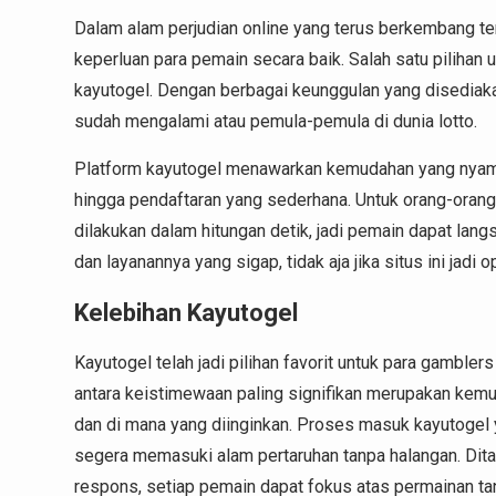
Dalam alam perjudian online yang terus berkembang t
keperluan para pemain secara baik. Salah satu pilihan u
kayutogel. Dengan berbagai keunggulan yang disediakan
sudah mengalami atau pemula-pemula di dunia lotto.
Platform kayutogel menawarkan kemudahan yang nyaman 
hingga pendaftaran yang sederhana. Untuk orang-orang 
dilakukan dalam hitungan detik, jadi pemain dapat lan
dan layanannya yang sigap, tidak aja jika situs ini jadi 
Kelebihan Kayutogel
Kayutogel telah jadi pilihan favorit untuk para gamb
antara keistimewaan paling signifikan merupakan kemu
dan di mana yang diinginkan. Proses masuk kayutogel
segera memasuki alam pertaruhan tanpa halangan. Di
respons, setiap pemain dapat fokus atas permainan ta