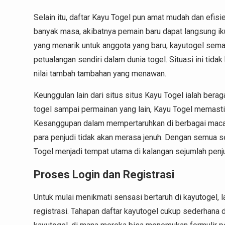
Selain itu, daftar Kayu Togel pun amat mudah dan efis
banyak masa, akibatnya pemain baru dapat langsung ik
yang menarik untuk anggota yang baru, kayutogel sem
petualangan sendiri dalam dunia togel. Situasi ini ti
nilai tambah tambahan yang menawan.
Keunggulan lain dari situs situs Kayu Togel ialah ber
togel sampai permainan yang lain, Kayu Togel memasti
Kesanggupan dalam mempertaruhkan di berbagai mac
para penjudi tidak akan merasa jenuh. Dengan semua s
Togel menjadi tempat utama di kalangan sejumlah penj
Proses Login dan Registrasi
Untuk mulai menikmati sensasi bertaruh di kayutogel,
registrasi. Tahapan daftar kayutogel cukup sederhana