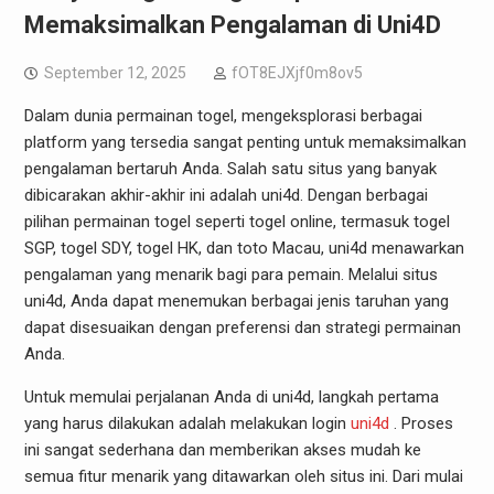
Memaksimalkan Pengalaman di Uni4D
September 12, 2025
fOT8EJXjf0m8ov5
Dalam dunia permainan togel, mengeksplorasi berbagai
platform yang tersedia sangat penting untuk memaksimalkan
pengalaman bertaruh Anda. Salah satu situs yang banyak
dibicarakan akhir-akhir ini adalah uni4d. Dengan berbagai
pilihan permainan togel seperti togel online, termasuk togel
SGP, togel SDY, togel HK, dan toto Macau, uni4d menawarkan
pengalaman yang menarik bagi para pemain. Melalui situs
uni4d, Anda dapat menemukan berbagai jenis taruhan yang
dapat disesuaikan dengan preferensi dan strategi permainan
Anda.
Untuk memulai perjalanan Anda di uni4d, langkah pertama
yang harus dilakukan adalah melakukan login
uni4d
. Proses
ini sangat sederhana dan memberikan akses mudah ke
semua fitur menarik yang ditawarkan oleh situs ini. Dari mulai