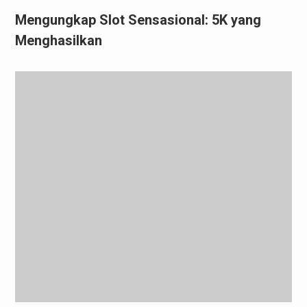
Mengungkap Slot Sensasional: 5K yang
Menghasilkan