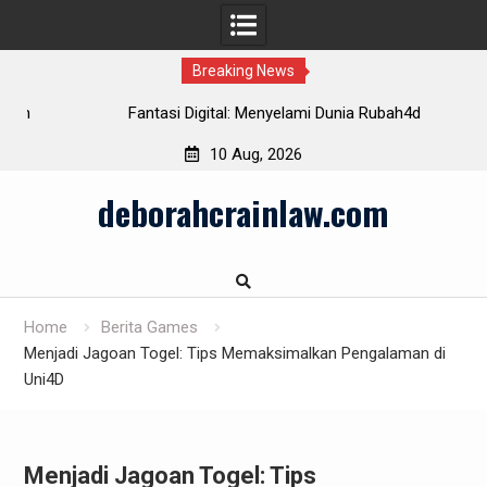
Breaking News
Fantasi Digital: Menyelami Dunia Rubah4d
10 Aug, 2026
Skip
deborahcrainlaw.com
to
content
Home
Berita Games
Menjadi Jagoan Togel: Tips Memaksimalkan Pengalaman di
Uni4D
Menjadi Jagoan Togel: Tips