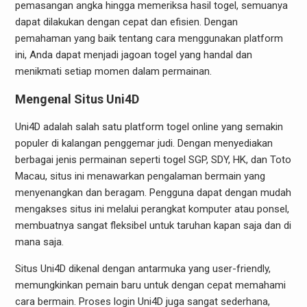
pemasangan angka hingga memeriksa hasil togel, semuanya
dapat dilakukan dengan cepat dan efisien. Dengan
pemahaman yang baik tentang cara menggunakan platform
ini, Anda dapat menjadi jagoan togel yang handal dan
menikmati setiap momen dalam permainan.
Mengenal Situs Uni4D
Uni4D adalah salah satu platform togel online yang semakin
populer di kalangan penggemar judi. Dengan menyediakan
berbagai jenis permainan seperti togel SGP, SDY, HK, dan Toto
Macau, situs ini menawarkan pengalaman bermain yang
menyenangkan dan beragam. Pengguna dapat dengan mudah
mengakses situs ini melalui perangkat komputer atau ponsel,
membuatnya sangat fleksibel untuk taruhan kapan saja dan di
mana saja.
Situs Uni4D dikenal dengan antarmuka yang user-friendly,
memungkinkan pemain baru untuk dengan cepat memahami
cara bermain. Proses login Uni4D juga sangat sederhana,