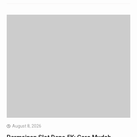
August 8, 2026