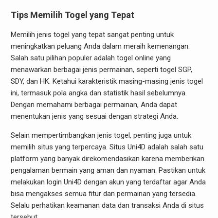
Tips Memilih Togel yang Tepat
Memilih jenis togel yang tepat sangat penting untuk
meningkatkan peluang Anda dalam meraih kemenangan.
Salah satu pilihan populer adalah togel online yang
menawarkan berbagai jenis permainan, seperti togel SGP,
SDY, dan HK. Ketahui karakteristik masing-masing jenis togel
ini, termasuk pola angka dan statistik hasil sebelumnya.
Dengan memahami berbagai permainan, Anda dapat
menentukan jenis yang sesuai dengan strategi Anda.
Selain mempertimbangkan jenis togel, penting juga untuk
memilih situs yang terpercaya. Situs Uni4D adalah salah satu
platform yang banyak direkomendasikan karena memberikan
pengalaman bermain yang aman dan nyaman. Pastikan untuk
melakukan login Uni4D dengan akun yang terdaftar agar Anda
bisa mengakses semua fitur dan permainan yang tersedia.
Selalu perhatikan keamanan data dan transaksi Anda di situs
tersebut.