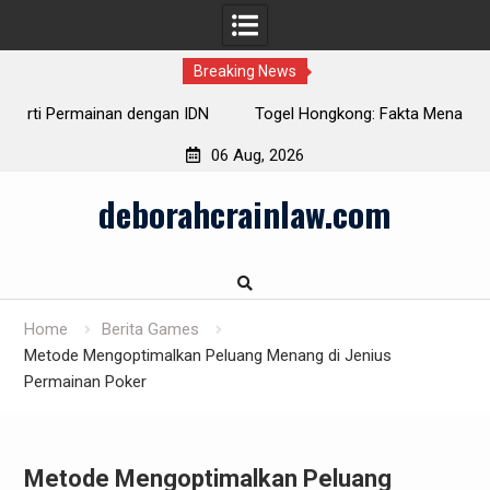
Breaking News
IDN
Togel Hongkong: Fakta Menarik dan Strategi Sukses
D
Memainkan
06 Aug, 2026
Skip
deborahcrainlaw.com
to
content
Home
Berita Games
Metode Mengoptimalkan Peluang Menang di Jenius
Permainan Poker
Metode Mengoptimalkan Peluang