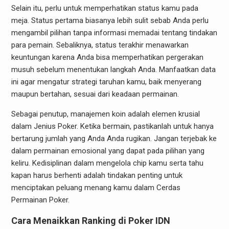
Selain itu, perlu untuk memperhatikan status kamu pada
meja. Status pertama biasanya lebih sulit sebab Anda perlu
mengambil pilihan tanpa informasi memadai tentang tindakan
para pemain. Sebaliknya, status terakhir menawarkan
keuntungan karena Anda bisa memperhatikan pergerakan
musuh sebelum menentukan langkah Anda. Manfaatkan data
ini agar mengatur strategi taruhan kamu, baik menyerang
maupun bertahan, sesuai dari keadaan permainan.
Sebagai penutup, manajemen koin adalah elemen krusial
dalam Jenius Poker. Ketika bermain, pastikanlah untuk hanya
bertarung jumlah yang Anda Anda rugikan. Jangan terjebak ke
dalam permainan emosional yang dapat pada pilihan yang
keliru. Kedisiplinan dalam mengelola chip kamu serta tahu
kapan harus berhenti adalah tindakan penting untuk
menciptakan peluang menang kamu dalam Cerdas
Permainan Poker.
Cara Menaikkan Ranking di Poker IDN