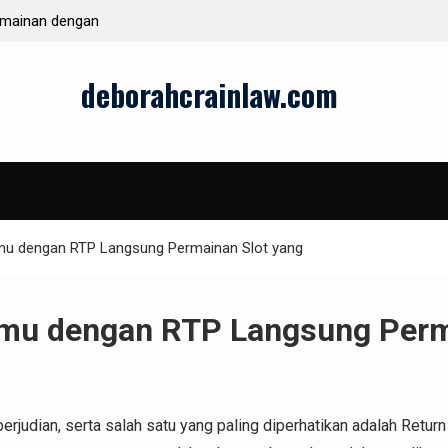
 Fakta Menarik dan Strategi Sukses
Dewi 4 Dimensi: Menemuka
tersembunyi di dalam Seti
deborahcrainlaw.com
mu dengan RTP Langsung Permainan Slot yang
mu dengan RTP Langsung Perm
erjudian, serta salah satu yang paling diperhatikan adalah Retu