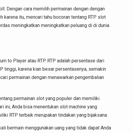
oll. Dengan cara memilih permainan dengan dengan
karena itu, mencari tahu bocoran tentang RTP slot
cerdas meningkatkan meningkatkan peluang di di dunia
n to Player atau RTP. RTP adalah persentase dari
P tinggi, karena kian besar persentasenya, semakin
encari permainan dengan menawarkan pengembalian
entang permainan slot yang populer dan memiliki
ari ini, Anda bisa menentukan slot machine yang
liki RTP terbaik merupakan tindakan yang bijaksana.
i-kali bermain menggunakan uang yang tidak dapat Anda