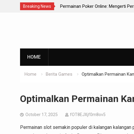
inan Poker Online: Mengerti Permainan dengan
Togel Hongkong:
Breaking News
lay
Memainkan
Skip
to
content
HOME
Home
Berita Games
Optimalkan Permainan Ka
Optimalkan Permainan Ka
October 17, 2025
fOT8EJXjf0m8ov5
Permainan slot semakin populer di kalangan kalangan p