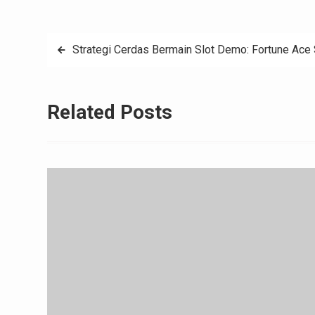
Post
Strategi Cerdas Bermain Slot Demo: Fortune Ace 
navigation
Related Posts