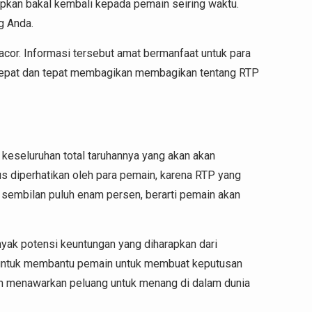
kan bakal kembali kepada pemain seiring waktu.
g Anda.
acor. Informasi tersebut amat bermanfaat untuk para
g tepat dan tepat membagikan membagikan tentang RTP
 keseluruhan total taruhannya yang akan akan
us diperhatikan oleh para pemain, karena RTP yang
 sembilan puluh enam persen, berarti pemain akan
yak potensi keuntungan yang diharapkan dari
TP untuk membantu pemain untuk membuat keputusan
kan menawarkan peluang untuk menang di dalam dunia