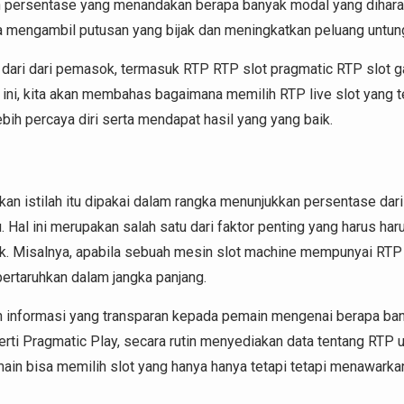
 persentase yang menandakan berapa banyak modal yang diharap
sa mengambil putusan yang bijak dan meningkatkan peluang untun
 dari dari pemasok, termasuk RTP RTP slot pragmatic RTP slot g
l ini, kita akan membahas bagaimana memilih RTP live slot yan
ebih percaya diri serta mendapat hasil yang yang baik.
kan istilah itu dipakai dalam rangka menunjukkan persentase dari
Hal ini merupakan salah satu dari faktor penting yang harus har
ik. Misalnya, apabila sebuah mesin slot machine mempunyai RTP
pertaruhkan dalam jangka panjang.
an informasi yang transparan kepada pemain mengenai berapa ban
erti Pragmatic Play, secara rutin menyediakan data tentang R
emain bisa memilih slot yang hanya hanya tetapi tetapi menawar