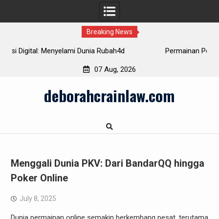
Breaking News
a Rubah4d
Permainan Poker Online: Mengerti Permainan 
Play
07 Aug, 2026
Skip
deborahcrainlaw.com
to
content
Menggali Dunia PKV: Dari BandarQQ hingga
Poker Online
July 8, 2025
Dunia permainan online semakin berkembang pesat, terutama