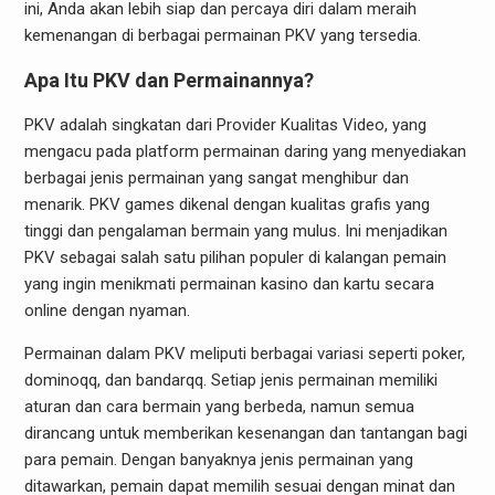
ini, Anda akan lebih siap dan percaya diri dalam meraih
kemenangan di berbagai permainan PKV yang tersedia.
Apa Itu PKV dan Permainannya?
PKV adalah singkatan dari Provider Kualitas Video, yang
mengacu pada platform permainan daring yang menyediakan
berbagai jenis permainan yang sangat menghibur dan
menarik. PKV games dikenal dengan kualitas grafis yang
tinggi dan pengalaman bermain yang mulus. Ini menjadikan
PKV sebagai salah satu pilihan populer di kalangan pemain
yang ingin menikmati permainan kasino dan kartu secara
online dengan nyaman.
Permainan dalam PKV meliputi berbagai variasi seperti poker,
dominoqq, dan bandarqq. Setiap jenis permainan memiliki
aturan dan cara bermain yang berbeda, namun semua
dirancang untuk memberikan kesenangan dan tantangan bagi
para pemain. Dengan banyaknya jenis permainan yang
ditawarkan, pemain dapat memilih sesuai dengan minat dan