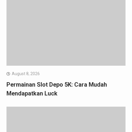
August 8, 2026
Permainan Slot Depo 5K: Cara Mudah
Mendapatkan Luck