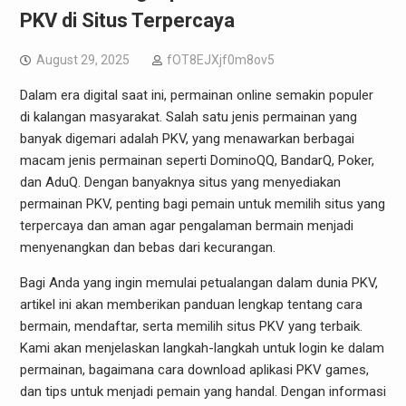
PKV di Situs Terpercaya
August 29, 2025
fOT8EJXjf0m8ov5
Dalam era digital saat ini, permainan online semakin populer
di kalangan masyarakat. Salah satu jenis permainan yang
banyak digemari adalah PKV, yang menawarkan berbagai
macam jenis permainan seperti DominoQQ, BandarQ, Poker,
dan AduQ. Dengan banyaknya situs yang menyediakan
permainan PKV, penting bagi pemain untuk memilih situs yang
terpercaya dan aman agar pengalaman bermain menjadi
menyenangkan dan bebas dari kecurangan.
Bagi Anda yang ingin memulai petualangan dalam dunia PKV,
artikel ini akan memberikan panduan lengkap tentang cara
bermain, mendaftar, serta memilih situs PKV yang terbaik.
Kami akan menjelaskan langkah-langkah untuk login ke dalam
permainan, bagaimana cara download aplikasi PKV games,
dan tips untuk menjadi pemain yang handal. Dengan informasi