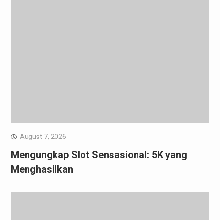
August 7, 2026
Mengungkap Slot Sensasional: 5K yang
Menghasilkan