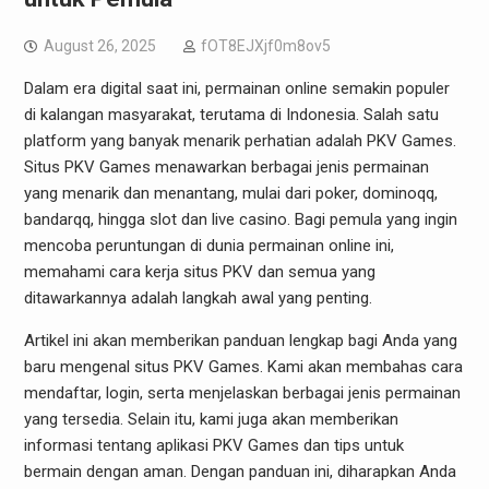
August 26, 2025
fOT8EJXjf0m8ov5
Dalam era digital saat ini, permainan online semakin populer
di kalangan masyarakat, terutama di Indonesia. Salah satu
platform yang banyak menarik perhatian adalah PKV Games.
Situs PKV Games menawarkan berbagai jenis permainan
yang menarik dan menantang, mulai dari poker, dominoqq,
bandarqq, hingga slot dan live casino. Bagi pemula yang ingin
mencoba peruntungan di dunia permainan online ini,
memahami cara kerja situs PKV dan semua yang
ditawarkannya adalah langkah awal yang penting.
Artikel ini akan memberikan panduan lengkap bagi Anda yang
baru mengenal situs PKV Games. Kami akan membahas cara
mendaftar, login, serta menjelaskan berbagai jenis permainan
yang tersedia. Selain itu, kami juga akan memberikan
informasi tentang aplikasi PKV Games dan tips untuk
bermain dengan aman. Dengan panduan ini, diharapkan Anda