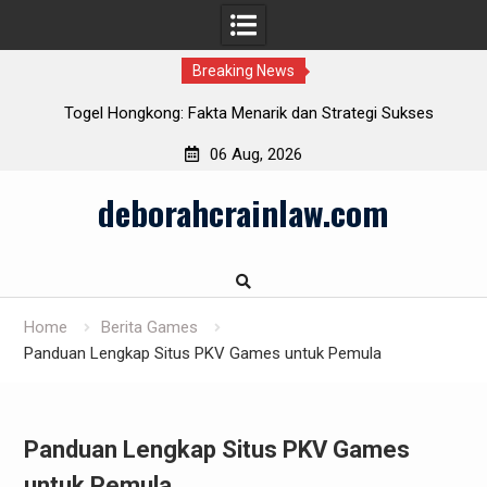
Breaking News
IDN
Togel Hongkong: Fakta Menarik dan Strategi Sukses
D
Memainkan
06 Aug, 2026
Skip
deborahcrainlaw.com
to
content
Home
Berita Games
Panduan Lengkap Situs PKV Games untuk Pemula
Panduan Lengkap Situs PKV Games
untuk Pemula