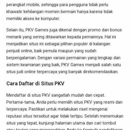
perangkat mobile, sehingga para pengguna tidak perlu
khawatir kehilangan momen bermain hanya karena tidak
memiliki akses ke komputer.
Selain itu, PKV Games juga dikenal dengan promo dan bonus
menarik yang sering ditawarkan kepada pemainnya. Hal ini
menjadikan situs ini sebagai pilihan populer di kalangan
penjudi online, baik pemula maupun yang sudah
berpengalaman. Dengan variasi permainan yang lengkap dan
sistem keamanan yang baik, PKV Games menjadi salah satu
situs judi online terpercaya yang banyak direkomendasikan.
Cara Daftar di Situs PKV
Mendaftar di situs PKV sangatlah mudah dan cepat.
Pertama-tama, Anda perlu memilih situs PKV yang resmi dan
terpercaya. Pastikan untuk melakukan riset mengenai
reputasi situs tersebut agar tidak tertipu. Setelah menemukan
situs yang tepat, kunjungi halaman utama dan cari tombol