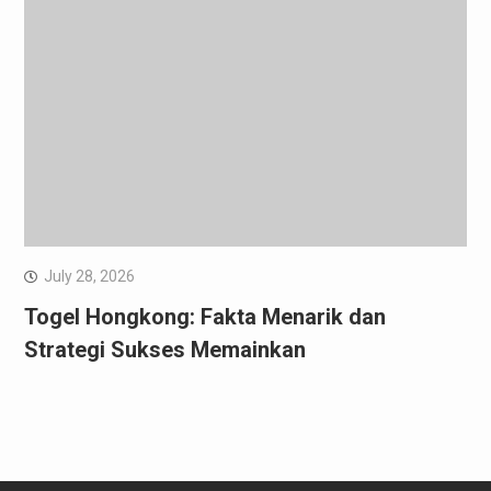
July 28, 2026
Togel Hongkong: Fakta Menarik dan
Strategi Sukses Memainkan