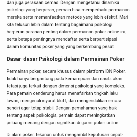
dan juga perasaan cemas. Dengan mengetahui dinamika
psikologi yang berperan, pemain bisa memperbaiki permainan
mereka serta memanfaatkan metode yang lebih efektif. Mari
kita telusuri lebih dalam tentang bagaimana psikologi
berperan peranan penting dalam permainan poker online ini,
serta betapa pentingnya mendaftar serta berpartisipasi
dalam komunitas poker yang yang berkembang pesat.
Dasar-dasar Psikologi dalam Permainan Poker
Permainan poker, secara khusus dalam platform IDN Poker,
tidak hanya bergantung pada kemampuan dan nasib, akan
tetapi juga terkait dengan dimensi psikologi yang kompleks.
Para pemain cenderung harus menafsirkan tingkah laku
lawan, mengenali isyarat bluff, dan mengendalikan emosi
sendiri agar tetap stabil. Dengan pemahaman yang baik
tentang aspek psikologis, pemain dapat meningkatkan
peluang menang dengan signifikan di game poker online.
Di alam poker, tekanan untuk mengambil keputusan cepat-