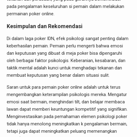
pada pengalaman keseluruhan si pemain dalam melakukan
permainan poker online.
Kesimpulan dan Rekomendasi
Di dalam laga poker IDN, efek psikologi sangat penting dalam
keberhasilan pemain. Pemain perlu mengerti bahwa emosi
dan keputusan yang dibuat di meja poker bisa dipengaruhi
oleh berbagai faktor psikologis. Keberanian, kesabaran, dan
taktik mental adalah kunci untuk menghadapi tekanan dan
membuat keputusan yang benar dalam situasi sulit.
Saran untuk para pemain poker online adalah untuk terus
mengembangkan keterampilan psikologis mereka. Mengatur
emosi saat bermain, menghindari tilt, dan belajar membaca
lawan dapat memberi keuntungan kompetitif yang signifikan.
Menginvestasikan pada pemahaman elemen psikologi poker
tidak hanya menolong meningkatkan k pengalaman bermain,
tetapi juga dapat meningkatkan peluang memenangkan