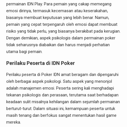
permainan IDN Play. Para pemain yang cakap memegang
emosi dirinya, termasuk kecemasan atau keserakahan,
biasanya membuat keputusan yang lebih benar. Namun,
pemain yang cepat terpengaruh oleh emosi dapat membuat
risiko yang tidak perlu, yang biasanya berakibat pada kerugian.
Dengan demikian, aspek psikologis dalam permainan poker
tidak seharusnya diabaikan dan harus menjadi perhatian
utama bagi pemain.
Perilaku Peserta di IDN Poker
Perilaku peserta di Poker IDN amat beragam dan dipengaruhi
oleh berbagai aspek psikologi. Satu aspek yang menonjol
adalah manajemen emosi. Peserta sering kali menghadapi
tekanan psikologis dan perasaan, terutama saat berhadapan
keadaan sulit misalnya kehilangan dalam sejumlah permainan
berturut-turut. Dalam situasi ini, kemampuan peserta untuk
masih tenang dan berfokus sangat menentukan hasil game
mereka.