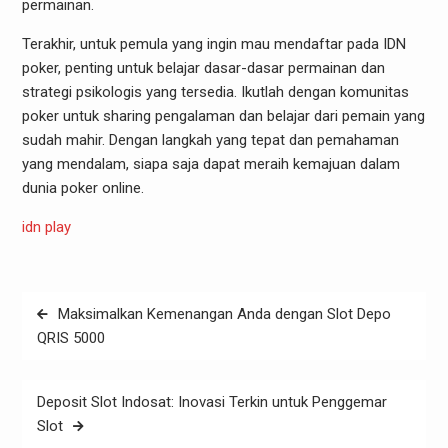
permainan.
Terakhir, untuk pemula yang ingin mau mendaftar pada IDN
poker, penting untuk belajar dasar-dasar permainan dan
strategi psikologis yang tersedia. Ikutlah dengan komunitas
poker untuk sharing pengalaman dan belajar dari pemain yang
sudah mahir. Dengan langkah yang tepat dan pemahaman
yang mendalam, siapa saja dapat meraih kemajuan dalam
dunia poker online.
idn play
Post
Maksimalkan Kemenangan Anda dengan Slot Depo
navigation
QRIS 5000
Deposit Slot Indosat: Inovasi Terkin untuk Penggemar
Slot