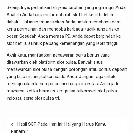
Selanjutnya, perhatikanlah jenis taruhan yang ingin ingin Anda.
Apabila Anda baru mulai, cobalah slot bet kecil terlebih
dahulu. Hal ini memungkinkan Anda untuk memahami cara
kerja permainan dan mencoba berbagai taktik tanpa risiko
besar. Sesudah Anda merasa PD, Anda dapat berpindah ke
slot bet 100 untuk peluang kemenangan yang lebih tinggi.
Akhir kata, manfaatkan penawaran serta bonus yang
ditawarkan oleh platform slot pulsa. Banyak situs
menawarkan slot pulsa dengan potongan atau bonus deposit
yang bisa meningkatkan saldo Anda. Jangan ragu untuk
menggunakan kesempatan ini supaya investasi Anda jadi
maksimal ketika bermain slot pulsa telkomsel, slot pulsa
indosat, serta slot pulsa tri.
Post
Hasil SGP Pada Hari Ini: Hal yang Harus Kamu
navigation
Pahami?