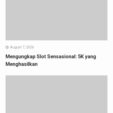
August 7, 2026
Mengungkap Slot Sensasional: 5K yang
Menghasilkan