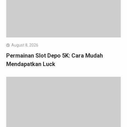
August 8, 2026
Permainan Slot Depo 5K: Cara Mudah
Mendapatkan Luck