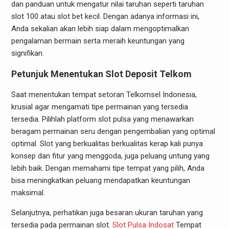
dan panduan untuk mengatur nilai taruhan seperti taruhan
slot 100 atau slot bet kecil. Dengan adanya informasi ini,
Anda sekalian akan lebih siap dalam mengoptimalkan
pengalaman bermain serta meraih keuntungan yang
signifikan.
Petunjuk Menentukan Slot Deposit Telkom
Saat menentukan tempat setoran Telkomsel Indonesia,
krusial agar mengamati tipe permainan yang tersedia
tersedia. Pilihlah platform slot pulsa yang menawarkan
beragam permainan seru dengan pengembalian yang optimal
optimal. Slot yang berkualitas berkualitas kerap kali punya
konsep dan fitur yang menggoda, juga peluang untung yang
lebih baik. Dengan memahami tipe tempat yang pilih, Anda
bisa meningkatkan peluang mendapatkan keuntungan
maksimal.
Selanjutnya, perhatikan juga besaran ukuran taruhan yang
tersedia pada permainan slot.
Slot Pulsa Indosat
Tempat