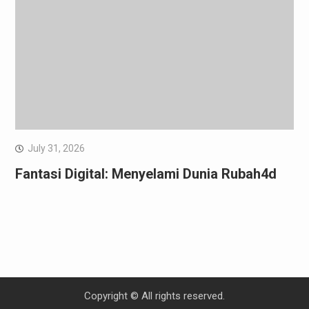
July 31, 2026
Fantasi Digital: Menyelami Dunia Rubah4d
Copyright © All rights reserved.