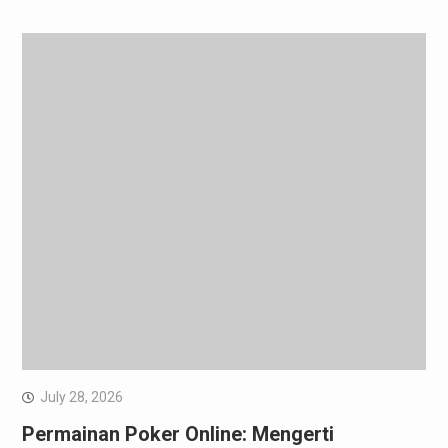
July 28, 2026
Permainan Poker Online: Mengerti