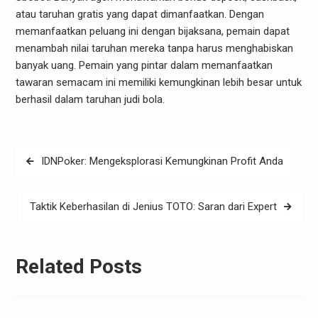
atau taruhan gratis yang dapat dimanfaatkan. Dengan
memanfaatkan peluang ini dengan bijaksana, pemain dapat
menambah nilai taruhan mereka tanpa harus menghabiskan
banyak uang. Pemain yang pintar dalam memanfaatkan
tawaran semacam ini memiliki kemungkinan lebih besar untuk
berhasil dalam taruhan judi bola.
Post
IDNPoker: Mengeksplorasi Kemungkinan Profit Anda
navigation
Taktik Keberhasilan di Jenius TOTO: Saran dari Expert
Related Posts