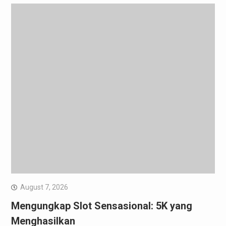
August 7, 2026
Mengungkap Slot Sensasional: 5K yang
Menghasilkan