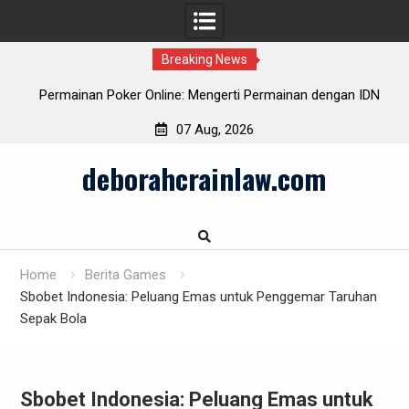
Breaking News
Permainan Poker Online: Mengerti Permainan dengan IDN
Play
07 Aug, 2026
Skip
deborahcrainlaw.com
to
content
Home
Berita Games
Sbobet Indonesia: Peluang Emas untuk Penggemar Taruhan
Sepak Bola
Sbobet Indonesia: Peluang Emas untuk