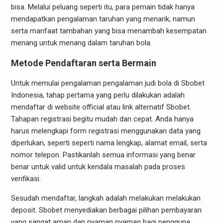
bisa. Melalui peluang seperti itu, para pemain tidak hanya
mendapatkan pengalaman taruhan yang menarik, namun
serta manfaat tambahan yang bisa menambah kesempatan
menang untuk menang dalam taruhan bola.
Metode Pendaftaran serta Bermain
Untuk memulai pengalaman pengalaman judi bola di Sbobet
Indonesia, tahap pertama yang perlu dilakukan adalah
mendaftar di website official atau link alternatif Sbobet.
Tahapan registrasi begitu mudah dan cepat. Anda hanya
harus melengkapi form registrasi menggunakan data yang
diperlukan, seperti seperti nama lengkap, alamat email, serta
nomor telepon. Pastikanlah semua informasi yang benar
benar untuk valid untuk kendala masalah pada proses
verifikasi.
Sesudah mendaftar, langkah adalah melakukan melakukan
deposit. Sbobet menyediakan berbagai pilihan pembayaran
yang sangat aman dan nyaman nyaman bagi pengguna.