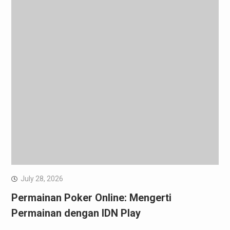
July 28, 2026
Permainan Poker Online: Mengerti
Permainan dengan IDN Play