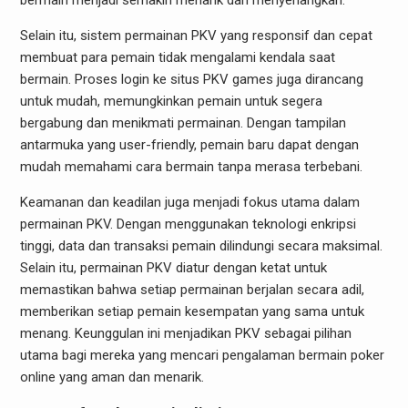
bermain menjadi semakin menarik dan menyenangkan.
Selain itu, sistem permainan PKV yang responsif dan cepat
membuat para pemain tidak mengalami kendala saat
bermain. Proses login ke situs PKV games juga dirancang
untuk mudah, memungkinkan pemain untuk segera
bergabung dan menikmati permainan. Dengan tampilan
antarmuka yang user-friendly, pemain baru dapat dengan
mudah memahami cara bermain tanpa merasa terbebani.
Keamanan dan keadilan juga menjadi fokus utama dalam
permainan PKV. Dengan menggunakan teknologi enkripsi
tinggi, data dan transaksi pemain dilindungi secara maksimal.
Selain itu, permainan PKV diatur dengan ketat untuk
memastikan bahwa setiap permainan berjalan secara adil,
memberikan setiap pemain kesempatan yang sama untuk
menang. Keunggulan ini menjadikan PKV sebagai pilihan
utama bagi mereka yang mencari pengalaman bermain poker
online yang aman dan menarik.