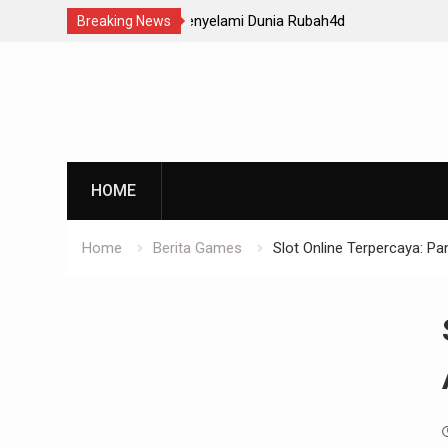
 Dunia Rubah4d
Permainan Poker Online: Mengerti P
Breaking News
IDN Play
Skip
to
content
HOME
Home
Berita Games
Slot Online Terpercaya: 