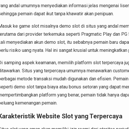
yang andal umumnya menyediakan informasi jelas mengenai lisensi
sehingga pemain dapat ikut tanpa khawatir akan penipuan.
Masuk ke game slot misalnya demo slot di situs yang andal mem
terutama dari provider terkemuka seperti Pragmatic Play dan PG S
kali menyediakan akun demo slot, itu sebabnya pemain baru dapat
perlu risiko uang nyata. Hal ini sangat krusial untuk meningkat
Di samping aspek keamanan, memilih platform slot terpercaya jug
ditawarkan. Situs yang terpercaya umumnya menawarkan customer
berbagai metode transaksi mudah digunakan dan efisien. Pemai
seperti demo slot tanpa biaya atau bonus setoran yang dapat m
mempertimbangkan platform yang benar, pemain tidak hanya dapa
peluang kemenangan pemain.
Karakteristik Website Slot yang Terpercaya