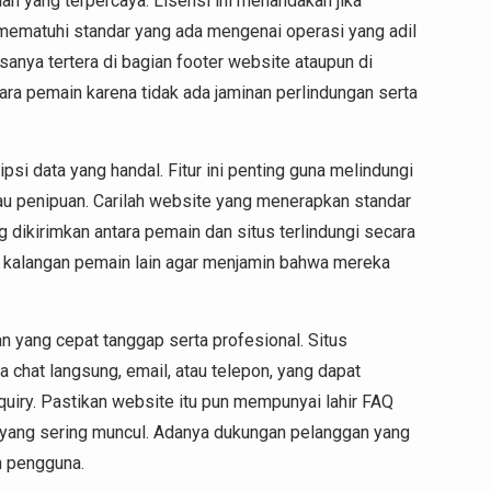
ian yang terpercaya. Lisensi ini menandakan jika
a mematuhi standar yang ada mengenai operasi yang adil
sanya tertera di bagian footer website ataupun di
ara pemain karena tidak ada jaminan perlindungan serta
si data yang handal. Fitur ini penting guna melindungi
tau penipuan. Carilah website yang menerapkan standar
ikirimkan antara pemain dan situs terlindungi secara
i kalangan pemain lain agar menjamin bahwa mereka
gan yang cepat tanggap serta profesional. Situs
chat langsung, email, atau telepon, yang dapat
uiry. Pastikan website itu pun mempunyai lahir FAQ
 yang sering muncul. Adanya dukungan pelanggan yang
n pengguna.