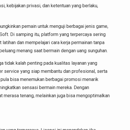
, kebijakan privasi, dan ketentuan yang berlaku,
ungkinkan pemain untuk menguji berbagai jenis game,
oft. Di samping itu, platform yang terpercaya sering
 latihan dan mempelajari cara kerja permainan tanpa
kan peluang menang saat bermain dengan uang sunguhan.
a tidak kalah penting pada kualitas layanan yang
 service yang siap membantu dan profesional, serta
n pula bisa menemukan berbagai promosi menarik
eningkatkan sensasi bermain mereka. Dengan
t merasa tenang, melainkan juga bisa mengoptimalkan