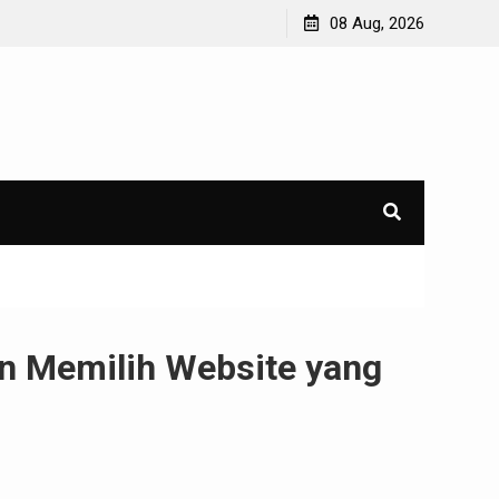
kses
Mengungkap Slot Sensasional: 5K yang Menghasilkan
08 Aug, 2026
an Memilih Website yang