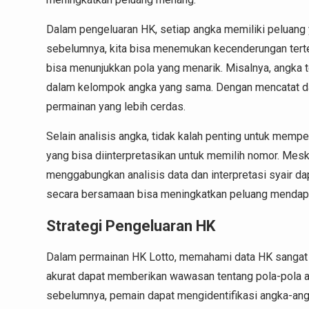
Dalam pengeluaran HK, setiap angka memiliki peluang 
sebelumnya, kita bisa menemukan kecenderungan terte
bisa menunjukkan pola yang menarik. Misalnya, angka t
dalam kelompok angka yang sama. Dengan mencatat dan
permainan yang lebih cerdas.
Selain analisis angka, tidak kalah penting untuk memperh
yang bisa diinterpretasikan untuk memilih nomor. Mes
menggabungkan analisis data dan interpretasi syair 
secara bersamaan bisa meningkatkan peluang mendapa
Strategi Pengeluaran HK
Dalam permainan HK Lotto, memahami data HK sangat 
akurat dapat memberikan wawasan tentang pola-pola 
sebelumnya, pemain dapat mengidentifikasi angka-angk