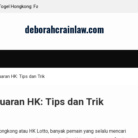
trategi Sukses
Dewi 4 Dimensi: Menemukan keberanian yang
tersembunyi di dalam Setiap Taruhan yang ada
deborahcrainlaw.com
aran HK: Tips dan Trik
uaran HK: Tips dan Trik
ongkong atau HK Lotto, banyak pemain yang selalu mencari