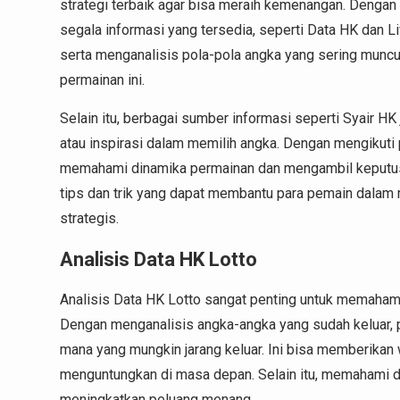
strategi terbaik agar bisa meraih kemenangan. Dengan 
segala informasi yang tersedia, seperti Data HK dan
serta menganalisis pola-pola angka yang sering muncul
permainan ini.
Selain itu, berbagai sumber informasi seperti Syair HK
atau inspirasi dalam memilih angka. Dengan mengikuti 
memahami dinamika permainan dan mengambil keputusan
tips dan trik yang dapat membantu para pemain dalam
strategis.
Analisis Data HK Lotto
Analisis Data HK Lotto sangat penting untuk memahami
Dengan menganalisis angka-angka yang sudah keluar, 
mana yang mungkin jarang keluar. Ini bisa memberika
menguntungkan di masa depan. Selain itu, memahami d
meningkatkan peluang menang.