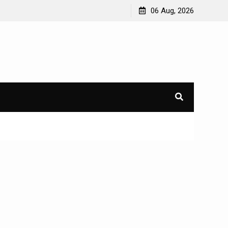
Fantasi Digital: Menyelami Dunia Rubah4d
06 Aug, 2026