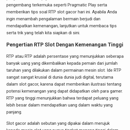
pengembang terkemuka seperti Pragmatic Play serta
memberikan tips soal RTP slot gacor hari ini. Apabila Anda
ingin menambah pengalaman bermain berjudi dan
mendapatkan kemenangan, lanjutkan untuk membaca tips
serta trik yang telah kita siapkan di sini.
Pengertian RTP Slot Dengan Kemenangan Tinggi
RTP atau RTP adalah persentase yang menunjukkan seberapa
banyak uang yang dikembalikan kepada pemain dari jumlah
taruhan yang dilakukan dalam permainan mesin slot. Ide RTP
sangat sangat krusial di dunia dunia judi digital, terutama
dalam slot gacor, karena dapat memberikan ilustrasi tentang
potensi kemenangan yang dapat didapatkan oleh para gamer.
RTP yang tinggi menunjukkan bahwa terdapat peluang yang
lebih besar dalam mendapatkan uang dalam waktu yang
panjang.
Slot gacor adalah sebutan yang dipakai dalam merujuk