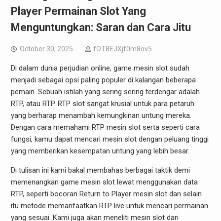
Player Permainan Slot Yang
Menguntungkan: Saran dan Cara Jitu
October 30, 2025
fOT8EJXjf0m8ov5
Di dalam dunia perjudian online, game mesin slot sudah
menjadi sebagai opsi paling populer di kalangan beberapa
pemain. Sebuah istilah yang sering sering terdengar adalah
RTP, atau RTP. RTP slot sangat krusial untuk para petaruh
yang berharap menambah kemungkinan untung mereka.
Dengan cara memahami RTP mesin slot serta seperti cara
fungsi, kamu dapat mencari mesin slot dengan peluang tinggi
yang memberikan kesempatan untung yang lebih besar.
Di tulisan ini kami bakal membahas berbagai taktik demi
memenangkan game mesin slot lewat menggunakan data
RTP, seperti bocoran Return to Player mesin slot dan selain
itu metode memanfaatkan RTP live untuk mencari permainan
yang sesuai. Kami juga akan meneliti mesin slot dari