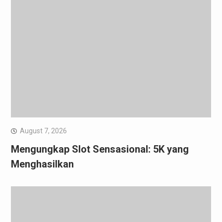
August 7, 2026
Mengungkap Slot Sensasional: 5K yang
Menghasilkan