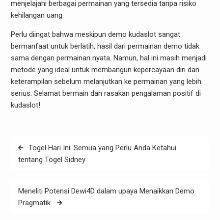
menjelajahi berbagai permainan yang tersedia tanpa risiko
kehilangan uang.
Perlu diingat bahwa meskipun demo kudaslot sangat
bermanfaat untuk berlatih, hasil dari permainan demo tidak
sama dengan permainan nyata. Namun, hal ini masih menjadi
metode yang ideal untuk membangun kepercayaan diri dan
keterampilan sebelum melanjutkan ke permainan yang lebih
serius. Selamat bermain dan rasakan pengalaman positif di
kudaslot!
Post
Togel Hari Ini: Semua yang Perlu Anda Ketahui
navigation
tentang Togel Sidney
Meneliti Potensi Dewi4D dalam upaya Menaikkan Demo
Pragmatik.