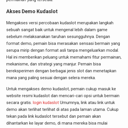
Akses Demo Kudaslot
Mengakses versi percobaan kudaslot merupakan langkah
sebuah sangat baik untuk mengenal lebih dalam game
sebelum melaksanakan taruhan sesungguhnya. Dengan
format demo, pemain bisa merasakan sensasi bermain yang
serupa mirip dengan format asli tanpa mengeluarkan modal.
Hal ini memberikan peluang untuk memahami fitur permainan,
mekanisme, dan strategi yang manjur. Pemain bisa
bereksperimen dengan berbagai jenis slot dan menetapkan
mana yang paling sesuai dengan selera mereka.
Untuk mengakses demo kudaslot, pemain cukup masuk ke
website resmi kudaslot dan mencari-cari opsi untuk bermain
secara gratis.
login kudaslot
Umumnya, link atau link untuk
demo akan terlihat terlihat di atas pada laman utama. Cukup
tekan pada link kudaslot tersebut dan pemain akan
dihantarkan ke layar demo, di mana mereka bisa mulai