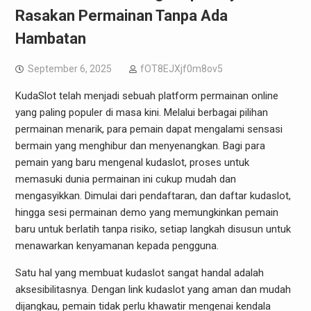
Rasakan Permainan Tanpa Ada
Hambatan
September 6, 2025
fOT8EJXjf0m8ov5
KudaSlot telah menjadi sebuah platform permainan online
yang paling populer di masa kini. Melalui berbagai pilihan
permainan menarik, para pemain dapat mengalami sensasi
bermain yang menghibur dan menyenangkan. Bagi para
pemain yang baru mengenal kudaslot, proses untuk
memasuki dunia permainan ini cukup mudah dan
mengasyikkan. Dimulai dari pendaftaran, dan daftar kudaslot,
hingga sesi permainan demo yang memungkinkan pemain
baru untuk berlatih tanpa risiko, setiap langkah disusun untuk
menawarkan kenyamanan kepada pengguna.
Satu hal yang membuat kudaslot sangat handal adalah
aksesibilitasnya. Dengan link kudaslot yang aman dan mudah
dijangkau, pemain tidak perlu khawatir mengenai kendala