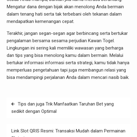
Mengatur dana dengan bijak akan menolong Anda bermain
dalam tenang hati serta tak terbebani oleh tekanan dalam
mendapatkan kemenangan cepat.
Terakhir, jangan segan-segan agar berbincang serta bertukar
pengalaman bersama sesama perjudian Kawan Togel.
Lingkungan ini sering kali memiliki wawasan yang berharga
dan tips yang bisa menolong kamu dalam bermain. Melalui
bertukar informasi informasi serta strategi, kamu tidak hanya
memperluas pengetahuan tapi juga membangun relasi yang
bisa mendampingi perjalanan Anda dalam mencari nasib baik.
Post
Tips dan juga Trik Manfaatkan Taruhan Bet yang
navigation
sedikit dengan Optimal
Link Slot QRIS Resmi: Transaksi Mudah dalam Permainan