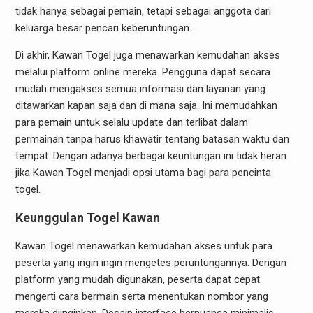
tidak hanya sebagai pemain, tetapi sebagai anggota dari
keluarga besar pencari keberuntungan.
Di akhir, Kawan Togel juga menawarkan kemudahan akses
melalui platform online mereka. Pengguna dapat secara
mudah mengakses semua informasi dan layanan yang
ditawarkan kapan saja dan di mana saja. Ini memudahkan
para pemain untuk selalu update dan terlibat dalam
permainan tanpa harus khawatir tentang batasan waktu dan
tempat. Dengan adanya berbagai keuntungan ini tidak heran
jika Kawan Togel menjadi opsi utama bagi para pencinta
togel.
Keunggulan Togel Kawan
Kawan Togel menawarkan kemudahan akses untuk para
peserta yang ingin ingin mengetes peruntungannya. Dengan
platform yang mudah digunakan, peserta dapat cepat
mengerti cara bermain serta menentukan nombor yang