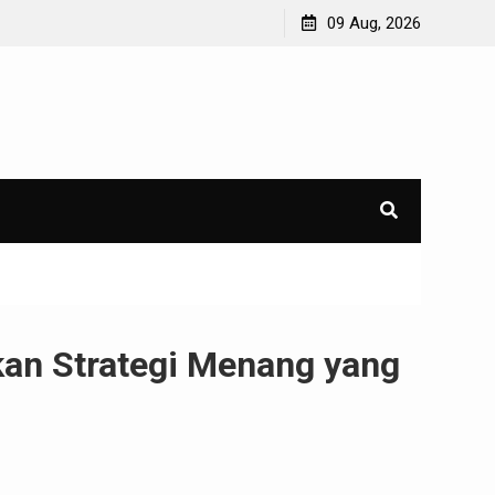
i Permainan dengan
Permainan Slot Depo 5K: Cara Mudah Mend
09 Aug, 2026
Luck
kan Strategi Menang yang