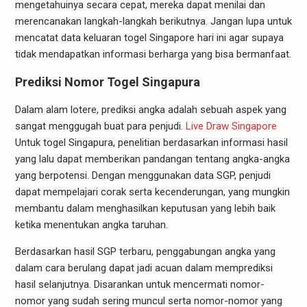
mengetahuinya secara cepat, mereka dapat menilai dan
merencanakan langkah-langkah berikutnya. Jangan lupa untuk
mencatat data keluaran togel Singapore hari ini agar supaya
tidak mendapatkan informasi berharga yang bisa bermanfaat.
Prediksi Nomor Togel Singapura
Dalam alam lotere, prediksi angka adalah sebuah aspek yang
sangat menggugah buat para penjudi.
Live Draw Singapore
Untuk togel Singapura, penelitian berdasarkan informasi hasil
yang lalu dapat memberikan pandangan tentang angka-angka
yang berpotensi. Dengan menggunakan data SGP, penjudi
dapat mempelajari corak serta kecenderungan, yang mungkin
membantu dalam menghasilkan keputusan yang lebih baik
ketika menentukan angka taruhan.
Berdasarkan hasil SGP terbaru, penggabungan angka yang
dalam cara berulang dapat jadi acuan dalam memprediksi
hasil selanjutnya. Disarankan untuk mencermati nomor-
nomor yang sudah sering muncul serta nomor-nomor yang