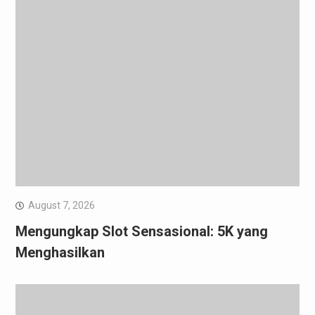
August 7, 2026
Mengungkap Slot Sensasional: 5K yang
Menghasilkan