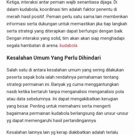
Ketiga, interaksi antar pemain wajib senantiasa dijaga. Di
dalam kudabola, koordinasi tim adalah faktor penentu di
meraih hasil positif. Pemain perlu satu sama lain memberikan
informasi serta dukungan untuk memastikan jika tiap langkah
serta strategi yang diterapkan dapat berfungsi dengan baik.
Dengan interaksi yang solid, tim akan akan siap menghadapi
segala hambatan di arena.
kudabola
Kesalahan Umum Yang Perlu Dihindari
Salah satu di antara kesalahan umum yang sering dilakukan
peserta sepak bola ialah rendahnya pemahaman tentang
strategi permainan ini. Banyak yg cuma menggantungkan
nasib ketika bertaruh tanpa menganalisis menganalisis pola
atau data sebelumnya. Ini dapat mengakibatkan kerugian
yang besar. Penting untuk memahami serta mengerti
bagaimana permainan kudabola berlangsung dan unsur-unsur
yg dapat memengaruhi hasil pertandingannya.
Kesalahan lainnya lain yg kerap diakibatkan adalah terlalu