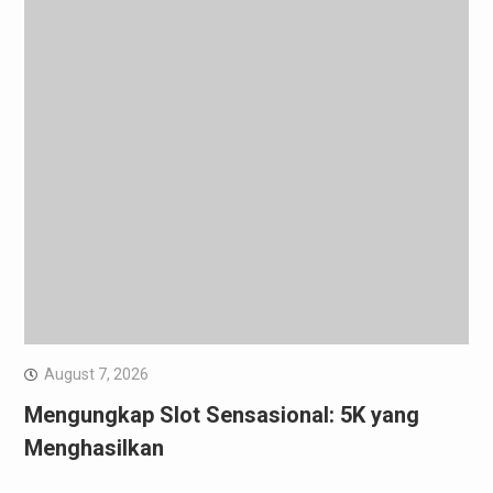
August 7, 2026
Mengungkap Slot Sensasional: 5K yang
Menghasilkan