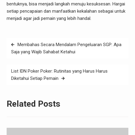
bentuknya, bisa menjadi langkah menuju kesuksesan. Hargai
setiap pencapaian dan manfaatkan kekalahan sebagai untuk
menjadi agar jadi pemain yang lebih handal.
Post
Membahas Secara Mendalam Pengeluaran SGP: Apa
navigation
Saja yang Wajib Sahabat Ketahui
List IDN Poker Poker: Rutinitas yang Harus Harus
Diketahui Setiap Pemain
Related Posts