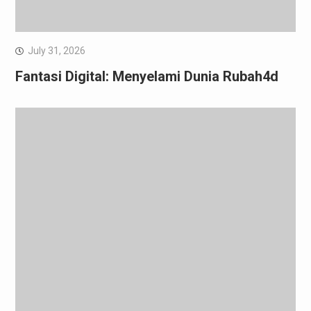
July 31, 2026
Fantasi Digital: Menyelami Dunia Rubah4d