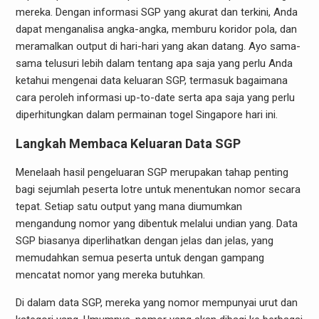
mereka. Dengan informasi SGP yang akurat dan terkini, Anda
dapat menganalisa angka-angka, memburu koridor pola, dan
meramalkan output di hari-hari yang akan datang. Ayo sama-
sama telusuri lebih dalam tentang apa saja yang perlu Anda
ketahui mengenai data keluaran SGP, termasuk bagaimana
cara peroleh informasi up-to-date serta apa saja yang perlu
diperhitungkan dalam permainan togel Singapore hari ini.
Langkah Membaca Keluaran Data SGP
Menelaah hasil pengeluaran SGP merupakan tahap penting
bagi sejumlah peserta lotre untuk menentukan nomor secara
tepat. Setiap satu output yang mana diumumkan
mengandung nomor yang dibentuk melalui undian yang. Data
SGP biasanya diperlihatkan dengan jelas dan jelas, yang
memudahkan semua peserta untuk dengan gampang
mencatat nomor yang mereka butuhkan.
Di dalam data SGP, mereka yang nomor mempunyai urut dan