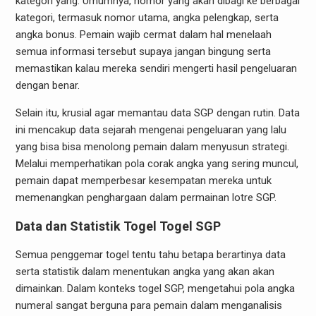
kategori yang. Umumnya, nomor yang akan dibagi ke berbagai
kategori, termasuk nomor utama, angka pelengkap, serta
angka bonus. Pemain wajib cermat dalam hal menelaah
semua informasi tersebut supaya jangan bingung serta
memastikan kalau mereka sendiri mengerti hasil pengeluaran
dengan benar.
Selain itu, krusial agar memantau data SGP dengan rutin. Data
ini mencakup data sejarah mengenai pengeluaran yang lalu
yang bisa bisa menolong pemain dalam menyusun strategi.
Melalui memperhatikan pola corak angka yang sering muncul,
pemain dapat memperbesar kesempatan mereka untuk
memenangkan penghargaan dalam permainan lotre SGP.
Data dan Statistik Togel Togel SGP
Semua penggemar togel tentu tahu betapa berartinya data
serta statistik dalam menentukan angka yang akan akan
dimainkan. Dalam konteks togel SGP, mengetahui pola angka
numeral sangat berguna para pemain dalam menganalisis