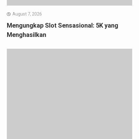
August 7, 2026
Mengungkap Slot Sensasional: 5K yang
Menghasilkan