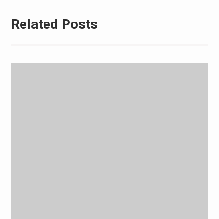
Related Posts