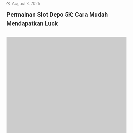
August 8, 2026
Permainan Slot Depo 5K: Cara Mudah
Mendapatkan Luck