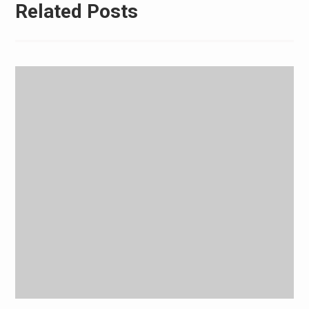
Related Posts